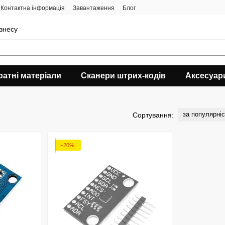
Контактна інформація
Завантаження
Блог
ізнесу
ратні матеріали
Сканери штрих-кодів
Аксесуар
за популярні
Сортування:
−20%