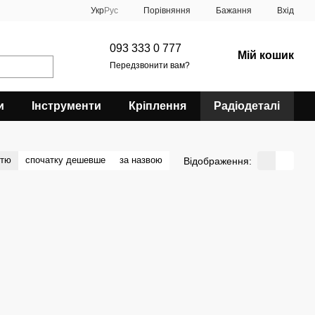
Порівняння
Укр
Рус
Бажання
Вхід
093 333 0 777
Мій кошик
Передзвонити вам?
и
Інструменти
Кріплення
Радіодеталі
стю
спочатку дешевше
за назвою
Відображення: