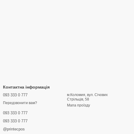
Контактна інформація
093 333 0 777
м.Коломия, вул. Січових
Стрільців, 58
Передзвонити вам?
Мапа проїзду
093 333 0 777
093 333 0 777
@printecpos