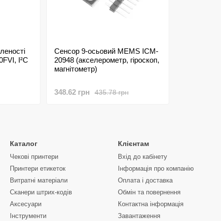
леності
Сенсор 9-осьовий MEMS ICM-
FVI, I²C
20948 (акселерометр, гіроскоп,
магнітометр)
348.62 грн
435.78 грн
Каталог
Клієнтам
Чекові принтери
Вхід до кабінету
Принтери етикеток
Інформація про компанію
Витратні матеріали
Оплата і доставка
Сканери штрих-кодів
Обмін та повернення
Аксесуари
Контактна інформація
Інструменти
Завантаження