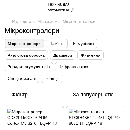
Радіодеталі
Мікросхеми
Мікроконтролери
Мікроконтролери
Мікроконтролери
Пам'ять
Комунікації
Аналогова обробка
Драйвери
Живлення
Зарядка акумуляторів
Цифрова логіка
Спеціалізовані
Ізоляція
Фільтр
За популярністю