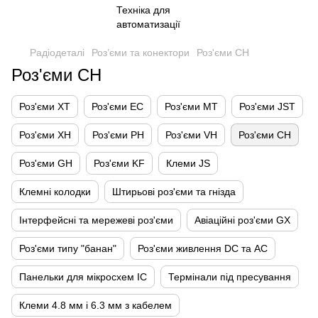
Радіодеталі
Роз’єми та конектори
Роз'єми CH
Роз'єми CH
Роз'єми XT
Роз'єми EC
Роз'єми MT
Роз'єми JST
Роз'єми XH
Роз'єми PH
Роз'єми VH
Роз'єми CH
Роз'єми GH
Роз'єми KF
Клеми JS
Клемні колодки
Штирьові роз'єми та гнізда
Інтерфейсні та мережеві роз'єми
Авіаційні роз'єми GX
Роз'єми типу "банан"
Роз'єми живлення DC та AC
Панельки для мікросхем IC
Термінали під пресування
Клеми 4.8 мм і 6.3 мм з кабелем