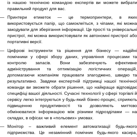
із нашою технічною командою експертів ви можете вибрати
правильний продукт для вас.
Принтери етикеток
— це термопринтери, в яких
використовується папір, що самоклеїться, з чіпами, які можна
закодувати для зберігання інформації. Це прості та універсальні
пристрої, які можна використовувати як автономні пристрої або
портативні версії.
Цифрові інструменти та рішення для бізнесу — надійні
помічники у сфері збору даних, управління процесами та
контролю запасів. Вони забезпечують ефективне
адміністрування та оптимізацію логістичних операцій,
допомагаючи компаніям працювати злагоджено, швидко та
результативно. Завдяки експертній підтримці нашої технічної
команди ви зможете обрати рішення, що найкраще відповідає
специфіці вашої діяльності. Сучасні технології у сфері торгівлі й
сервісу легко інтегруються у будь-який бізнес-процес, сприяють
підвищенню продуктивності та дозволяють миттєво
обмінюватися інформацією між різними підрозділами — на
складах, в офісах чи в «польових» умовах.
Монітор – важливий елемент автоматизації будь-якого
підприємства. Це незамінний помічник будь-якого касира,