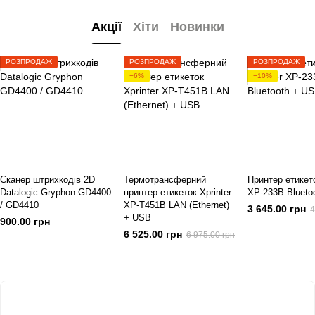
Акції
Хіти
Новинки
РОЗПРОДАЖ
РОЗПРОДАЖ
РОЗПРОДАЖ
−6%
−10%
Сканер штрихкодів 2D
Термотрансферний
Принтер етикето
Datalogic Gryphon GD4400
принтер етикеток Xprinter
XP-233B Blueto
/ GD4410
XP-T451B LAN (Ethernet)
3 645.00 грн
4
+ USB
900.00 грн
6 525.00 грн
6 975.00 грн