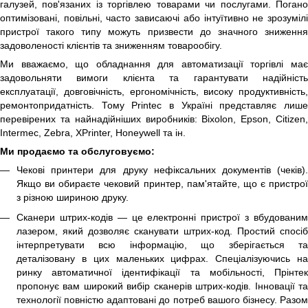
галузей, пов'язаних із торгівлею товарами чи послугами. Погано
оптимізовані, повільні, часто зависаючі або інтуїтивно не зрозумілі
пристрої такого типу можуть призвести до значного зниження
задоволеності клієнтів та зниженням товарообігу.
Ми вважаємо, що обладнання для автоматизації торгівлі має
задовольняти вимоги клієнта та гарантувати надійність
експлуатації, довговічність, ергономічність, високу продуктивність,
ремонтопридатність. Тому Printec в Україні представляє лише
перевірених та найнадійніших виробників: Bixolon, Epson, Citizen,
Intermec, Zebra, XPrinter, Honeywell та ін.
Ми продаємо та обслуговуємо:
Чекові принтери
для друку нефіксальних документів (чеків)
Якщо ви обираєте чековий принтер, пам'ятайте, що є пристрої
з різною шириною друку.
Сканери штрих-кодів
— це електронні пристрої з вбудовани
лазером, який дозволяє сканувати штрих-код. Простий спосіб
інтерпретувати всю інформацію, що зберігається та
деталізовану в цих маленьких цифрах. Спеціалізуючись на
ринку автоматичної ідентифікації та мобільності, Прінтек
пропонує вам широкий вибір сканерів штрих-кодів. Інновації та
технології повністю адаптовані до потреб вашого бізнесу. Разом