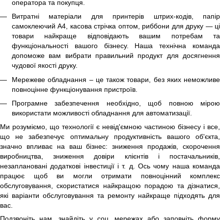
оператора та покупця.
Витратні матеріали для принтерів штрих-кодів, папір
самоклеючий А4, касова стрічка оптом, риббони для друку — ці
товари найкраще відповідають вашим потребам та
функціональності вашого бізнесу. Наша технічна команда
допоможе вам вибрати правильний продукт для досягнення
чудової якості друку.
Мережеве обладнання – це також товари, без яких неможливе
повноцінне функціонування пристроїв.
Програмне забезпечення необхідно, щоб повною мірою
використати можливості обладнання для автоматизації.
Ми розуміємо, що технології є невід'ємною частиною бізнесу і все,
що не забезпечує оптимальну продуктивність вашого об'єкта,
значно впливає на ваш бізнес: зниження продажів, скорочення
виробництва, зниження довіри клієнтів і постачальників,
незаплановані додаткові інвестиції і т. д. Ось чому наша команда
працює щоб ви могли отримати повноцінний комплекс
обслуговування, скористатися найкращою порадою та дізнатися,
які варіанти обслуговування та ремонту найкраще підходять для
вас.
Подзвоніть нам, знайдіть у соц. мережах або заповніть форму