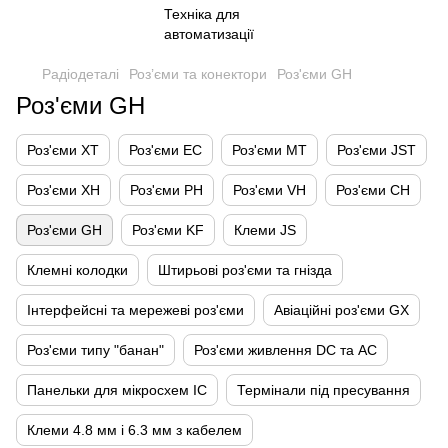
Радіодеталі
Роз’єми та конектори
Роз'єми GH
Роз'єми GH
Роз'єми XT
Роз'єми EC
Роз'єми MT
Роз'єми JST
Роз'єми XH
Роз'єми PH
Роз'єми VH
Роз'єми CH
Роз'єми GH
Роз'єми KF
Клеми JS
Клемні колодки
Штирьові роз'єми та гнізда
Інтерфейсні та мережеві роз'єми
Авіаційні роз'єми GX
Роз'єми типу "банан"
Роз'єми живлення DC та AC
Панельки для мікросхем IC
Термінали під пресування
Клеми 4.8 мм і 6.3 мм з кабелем