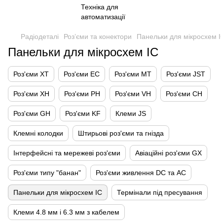
Радіодеталі
Роз’єми та конектори
Панельки для мікросхем 
Панельки для мікросхем IC
Роз'єми XT
Роз'єми EC
Роз'єми MT
Роз'єми JST
Роз'єми XH
Роз'єми PH
Роз'єми VH
Роз'єми CH
Роз'єми GH
Роз'єми KF
Клеми JS
Клемні колодки
Штирьові роз'єми та гнізда
Інтерфейсні та мережеві роз'єми
Авіаційні роз'єми GX
Роз'єми типу "банан"
Роз'єми живлення DC та AC
Панельки для мікросхем IC
Термінали під пресування
Клеми 4.8 мм і 6.3 мм з кабелем