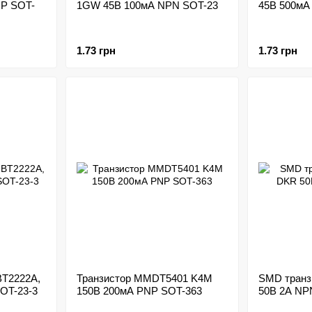
NP SOT-
1GW 45В 100мА NPN SOT-23
45В 500мА
1.73 грн
1.73 грн
T2222A,
Транзистор MMDT5401 K4M
SMD транз
OT-23-3
150В 200мА PNP SOT-363
50В 2А NP