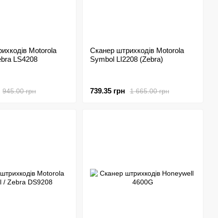
ихкодів Motorola
Сканер штрихкодів Motorola
ebra LS4208
Symbol LI2208 (Zebra)
739.35 грн
945.00 грн
1 665.00 грн