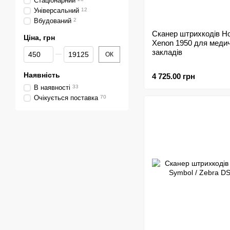
Стаціонарний
Універсальний
12
Вбудований
2
Сканер штрихкодів Ho
Ціна, грн
Xenon 1950 для меди
Від Ціна, грн
До Ціна, грн
закладів
ОК
Наявність
4 725.00 грн
В наявності
33
Очікується поставка
70