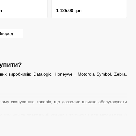
н
1 125.00 грн
Вперед
купити?
их виробників: Datalogic, Honeywell, Motorola Symbol, Zebra,
ивному скануванню товарів, що дозволяє швидко обслуговувати
 зручний та практичний сканер штрих-кодів для автоматизації