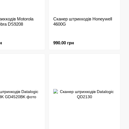
ихкодів Motorola
Сканер штрихкодів Honeywell
ebra DS9208
4600G
н
990.00 грн