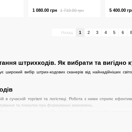
1 080.00 грн
5 400.00 гр
1 710.00 грн
Назад
1
2
3
4
5
6
тання штрихкодів. Як вибрати та вигідно 
ує широкий вибір штрих-кодових сканерів від найнадійніших світов
одів
ій в сучасній торгівлі та логістиці. Робота з ними сприяє ефект
ортування та помилок при формуванні замовлень.
бору, наведеними нижче, Ви зможете вибрати для себе оптимально
иди підключення сканера штрих-кодів