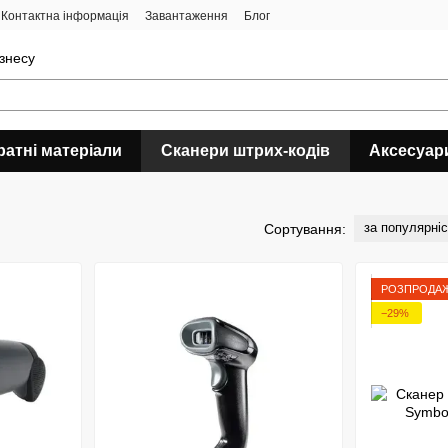
Контактна інформація
Завантаження
Блог
ізнесу
ратні матеріали
Сканери штрих-кодів
Аксесуар
за популярні
Сортування:
РОЗПРОДА
−29%