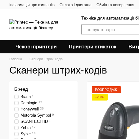
Перейти до основного контенту
Інформація про компанію
Оплата і доставка
Обмін та повернення
Техніка для автоматизації б
Чекові принтери
Принтери етикеток
Вит
Головна
Сканери штрих-кодів
Сканери штрих-кодів
Бренд
РОЗПРОДАЖ
Biash
1
−26%
Datalogic
12
Honeywell
36
Motorola Symbol
9
SCANTECH ID
1
Zebra
17
Syble
18