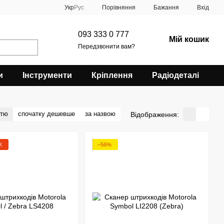
Порівняння
Укр
Рус
Бажання
Вхід
093 333 0 777
Мій кошик
Передзвонити вам?
и
Інструменти
Кріплення
Радіодеталі
стю
спочатку дешевше
за назвою
Відображення:
Ж
−56%