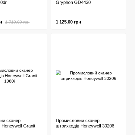
00dr
Gryphon GD4430
н
1 125.00 грн
1 710.00 грн
ий сканер
Промисловий сканер
 Honeywell Granit
штрихкодів Honeywell 30206