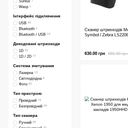
Sunlux
7
Wasp
1
Інтерфейс підключення
USB
86
Bluetooth
1
Сканер штрихкодів Mo
Bluetooth / USB
15
Symbol / Zebra LS220
Декодовані штрихкоди
1D
26
630.00 грн
855.00 грн
1D / 2D
77
Система зчитування
Лазерна
13
Світлодіодна
8
Фото
82
Тип пристрою
Провідний
74
Безпровідний
29
Тип сканера
Ручний
69
20