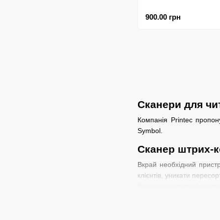
900.00 грн
Сканери для чи
Компанія Printec пропон
Symbol.
Сканер штрих-к
Вкрай необхідний пристр
клієнтів, уникати перес
Керуючись критеріями ви
Вашого бізнесу.
Інтерфейс та в