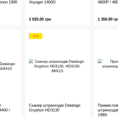
enon 1900
Voyager 1400G
4800P / 48
2 025.00 грн
1 350.00 гр
−37%
D
Сканер штрихкодів Datalogic
Промислов
4400 /
Gryphon HD3130
штрихкодів
1980i