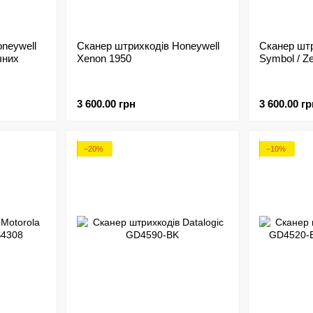
neywell
Сканер штрихкодів Honeywell
Сканер штр
чних
Xenon 1950
Symbol / Z
3 600.00 грн
3 600.00 гр
−20%
−10%