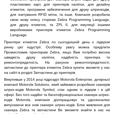
пластикових карт, для принтерів наліпок, для дизайну
етикеток, програмне забезпечення для друку штрихкодів,
для зчитування RFID міток, та інше. Компанія розробила
свою мову опису сторінки Zebra Programming Language,
для друку етикеток, та ZPL II, для емуляції іншими
виробниками принтерів етикеток Zebra Programming
Language.
Принтери етикеток Zebra по сьогоднішній день є лідером
ринку цієї індустрії. Особливу увагу можна приділити
Промисловим принтерам Zebra, якщо Вам потрібно висока
швидкість друку наліпок, надійність принтера та
ремонтопридатність. На рахунок ремонтопридатності,
запчастини до принтера етикеток Zebra купити зможете у нас
на сайті в розділі Запчастини до принтерів.
Викупивши у 2014 році підрозділ Motorola Enterprise, дочірньої
компанії Motorola Solutions, який займався розробкою сканерів
штрих-кодів Motorola Symbol, стає одним із лідерів і в цій
сфері. Без того надійні та багатофункціональні сканери штрих-
кодів Motorola, компанія доопрацьовує та удосконалює
випускаючи все нові сканери штрих-кодів. Блок живлення для
сканера Zebra та запчастини Ви зможете знайти в нас на