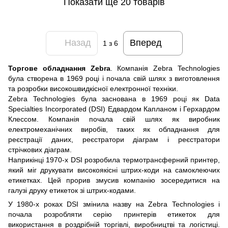
Показати ще 20 товарів
Назад
Вперед
1
з 6
Торгове обладнання Zebra
. Компанія Zebra Technologies
була створена в 1969 році і почала свій шлях з виготовлення
та розробки високошвидкісної електронної техніки.
Zebra Technologies була заснована в 1969 році як Data
Specialties Incorporated (DSI) Едвардом Капланом і Герхардом
Клессом. Компанія почала свій шлях як виробник
електромеханічних виробів, таких як обладнання для
реєстрації даних, реєстратори діаграм і реєстратори
стрічкових діаграм.
Наприкінці 1970-х DSI розробила термотрансферний принтер,
який міг друкувати високоякісні штрих-коди на самоклеючих
етикетках. Цей прорив змусив компанію зосередитися на
галузі друку етикеток зі штрих-кодами.
У 1980-х роках DSI змінила назву на Zebra Technologies і
почала розробляти серію принтерів етикеток для
використання в роздрібній торгівлі, виробництві та логістиці.