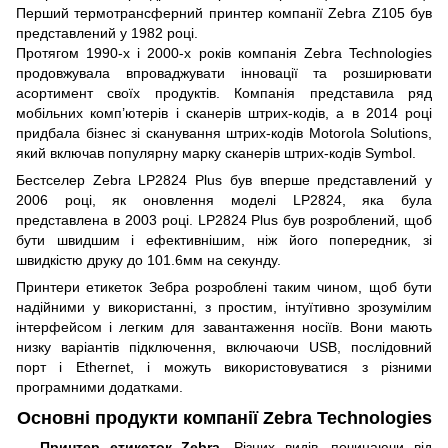
Перший термотрансферний принтер компанії Zebra Z105 був
представлений у 1982 році.
Протягом 1990-х і 2000-х років компанія Zebra Technologies
продовжувала впроваджувати інновації та розширювати
асортимент своїх продуктів. Компанія представила ряд
мобільних комп’ютерів і сканерів штрих-кодів, а в 2014 році
придбала бізнес зі сканування штрих-кодів Motorola Solutions,
який включав популярну марку сканерів штрих-кодів Symbol.
Бестселер Zebra LP2824 Plus був вперше представлений у
2006 році, як оновлення моделі LP2824, яка була
представлена в 2003 році. LP2824 Plus був розроблений, щоб
бути швидшим і ефективнішим, ніж його попередник, зі
швидкістю друку до 101.6мм на секунду.
Принтери етикеток Зебра розроблені таким чином, щоб бути
надійними у використанні, з простим, інтуїтивно зрозумілим
інтерфейсом і легким для завантаження носіїв. Вони мають
низку варіантів підключення, включаючи USB, послідовний
порт і Ethernet, і можуть використовуватися з різними
програмними додатками.
Основні продукти компанії Zebra Technologies
Принтер етикеток Zebra.
Різних видів, починаючи від