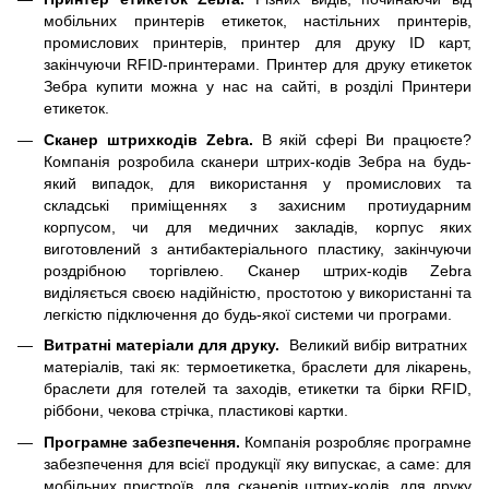
мобільних принтерів етикеток, настільних принтерів,
промислових принтерів, принтер для друку ID карт,
закінчуючи RFID-принтерами. Принтер для друку етикеток
Зебра купити можна у нас на сайті, в розділі Принтери
етикеток.
Сканер штрихкодів Zebra.
В якій сфері Ви працюєте?
Компанія розробила сканери штрих-кодів Зебра на будь-
який випадок, для використання у промислових та
складські приміщеннях з захисним протиударним
корпусом, чи для медичних закладів, корпус яких
виготовлений з антибактеріального пластику, закінчуючи
роздрібною торгівлею. Сканер штрих-кодів Zebra
виділяється своєю надійністю, простотою у використанні та
легкістю підключення до будь-якої системи чи програми.
Витратні матеріали для друку.
Великий вибір витратних
матеріалів, такі як: термоетикетка, браслети для лікарень,
браслети для готелей та заходів, етикетки та бірки RFID,
ріббони, чекова стрічка, пластикові картки.
Програмне забезпечення.
Компанія розробляє програмне
забезпечення для всієї продукції яку випускає, а саме: для
мобільних пристроїв, для сканерів штрих-кодів, для друку