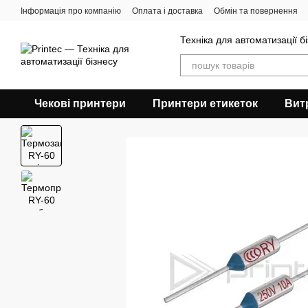
Перейти до основного контенту
Інформація про компанію
Оплата і доставка
Обмін та повернення
Техніка для автоматизації б
Чекові принтери
Принтери етикеток
Вит