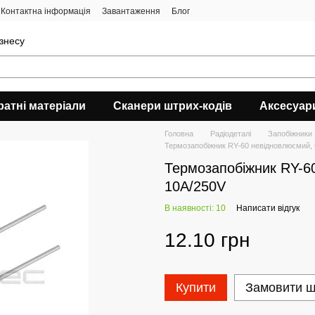
Контактна інформація
Завантаження
Блог
ізнесу
ратні матеріали
Сканери штрих-кодів
Аксесуар
Головна
Радіодеталі
Запобіжники
Термозапобіжник RY-60 невідновлюємий, 
Термозапобіжник RY-6
10A/250V
В наявності: 10
Написати відгук
12.10 грн
Купити
Замовити 