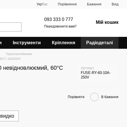
Порівняння
Укр
Рус
Бажання
Вхід
093 333 0 777
Мій кошик
Передзвонити вам?
и
Інструменти
Кріплення
Радіодеталі
Термозапобіжники
60°C 10A/250V
0 невідновлюємий, 60°C
Артикул
FUSE-RY-60-10A-
250V
Порівняти
В бажання
швидко