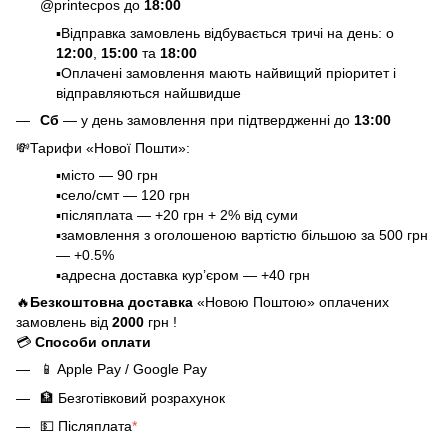
@printecpos до
18:00
▪️Відправка замовлень відбувається тричі на день: о
12:00
,
15:00
та
18:00
▪️Оплачені замовлення мають найвищий пріоритет і
відправляються найшвидше
Сб
— у день замовлення при підтвердженні до
13:00
💸
Тарифи «Нової Пошти»
:
▪️місто — 90 грн
▪️село/смт — 120 грн
▪️післяплата — +20 грн + 2% від суми
▪️замовлення з оголошеною вартістю більшою за 500 грн
— +0.5%
▪️адресна доставка кур’єром — +40 грн
🔥
Безкоштовна доставка
«Новою Поштою» оплачених
замовлень від
2000
грн !
💳
Способи оплати
📱
Apple Pay / Google Pay
🏦
Безготівковий розрахунок
💵
Післяплата
*