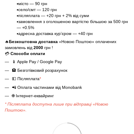
▪️місто — 90 грн
▪️село/смт — 120 грн
▪️післяплата — +20 грн + 2% від суми
▪️замовлення з оголошеною вартістю більшою за 500 грн
— +0.5%
▪️адресна доставка кур’єром — +40 грн
🔥
Безкоштовна доставка
«Новою Поштою» оплачених
замовлень від
2000
грн !
💳
Способи оплати
📱
Apple Pay / Google Pay
🏦
Безготівковий розрахунок
💵
Післяплата
*
📲
Оплата частинами від Monobank
🌐
Інтернет-еквайринг
* Післяплата доступна лише при відправці «Новою
Поштою».