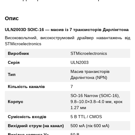
Опис
ULN2003D SOIC-16 — масив із 7 транзисторів Дарлінгтона
Високовольтний, високострумовий драйвер навантажень від
STMicroelectronics
Виробник
STMicroelectronics
Серія
ULN2003
Масив транзисторів
Тип
Дарлінгтона (NPN)
Кількість каналів
7
SO-16 Narrow (SOIC-16),
Корпус
9.8–10.0×3.8–4.0 мм, крок
1.27 мм
Сумісність входів
5 В TTL / CMOS
Вихідний струм (на канал)
500 мА (пік 600 мА)
Вихідна напруга V
50 В