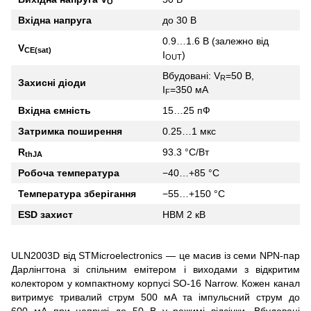
O
Вхідна напруга
до 30 В
0.9…1.6 В (залежно від
V
CE(sat)
I
)
OUT
Вбудовані: V
=50 В,
R
Захисні діоди
I
=350 мА
F
Вхідна ємність
15…25 пФ
Затримка поширення
0.25…1 мкс
R
93.3 °C/Вт
thJA
Робоча температура
−40…+85 °C
Температура зберігання
−55…+150 °C
ESD захист
HBM 2 кВ
ULN2003D від STMicroelectronics — це масив із семи NPN-пар
Дарлінгтона зі спільним емітером і виходами з відкритим
колектором у компактному корпусі SO-16 Narrow. Кожен канал
витримує тривалий струм 500 мА та імпульсний струм до
600 мА при напрузі до 50 В у режимі відсічки. Вбудовані