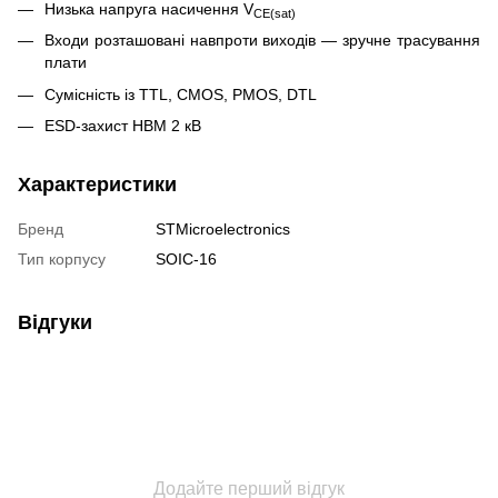
Низька напруга насичення V
CE(sat)
Входи розташовані навпроти виходів — зручне трасування
плати
Сумісність із TTL, CMOS, PMOS, DTL
ESD-захист HBM 2 кВ
Характеристики
Бренд
STMicroelectronics
Тип корпусу
SOIC-16
Відгуки
Додайте перший відгук