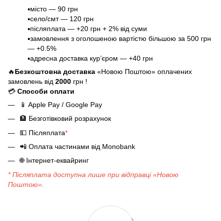
▪️місто — 90 грн
▪️село/смт — 120 грн
▪️післяплата — +20 грн + 2% від суми
▪️замовлення з оголошеною вартістю більшою за 500 грн
— +0.5%
▪️адресна доставка кур’єром — +40 грн
🔥
Безкоштовна доставка
«Новою Поштою» оплачених
замовлень від
2000
грн !
💳
Способи оплати
📱
Apple Pay / Google Pay
🏦
Безготівковий розрахунок
💵
Післяплата
*
📲
Оплата частинами від Monobank
🌐
Інтернет-еквайринг
* Післяплата доступна лише при відправці «Новою
Поштою».