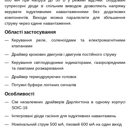
супресорні діоди зі спільним виводом дозволяють напряму
керувати індуктивними навантаженнями без додаткових
компонентів. Виходи можна паралелити для збільшення
струму через єдине навантаження.
Області застосування
Керування реле, соленоїдами та електромагнітними
клапанами
Драйвер крокових двигунів і двигунів постійного струму
Керування світлодіодними індикаторами, газорозрядними
та лампами розжарювання
Драйвер термодрукуючих головок
Потужні буфери логічних сигналів
Особливості
Сім незалежних драйверів Дарлінгтона в одному корпусі
SOIC-16
Інтегровані діоди гасіння для індуктивних навантажень
Номінальний струм 500 мА, піковий 600 мА на один вихід