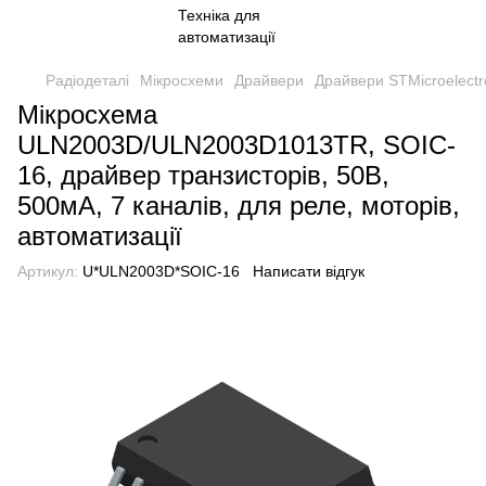
Радіодеталі
Мікросхеми
Драйвери
Драйвери STMicroelectr
Мікросхема
ULN2003D/ULN2003D1013TR, SOIC-
16, драйвер транзисторів, 50В,
500мА, 7 каналів, для реле, моторів,
автоматизації
Артикул:
U*ULN2003D*SOIC-16
Написати відгук