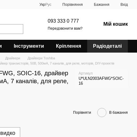
Порівняння
Укр
Рус
Бажання
Вхід
093 333 0 777
Мій кошик
Передзвонити вам?
и
Інструменти
Кріплення
Радіодеталі
Драйвери
Драйвери Toshiba
р транзисторів, 50В, 500мА, 7 каналів, для реле, моторів, DIY-проектів
FWG, SOIC-16, драйвер
Артикул
U*ULN2003AFWG*SOIC-
мА, 7 каналів, для реле,
16
Порівняти
В бажання
швидко