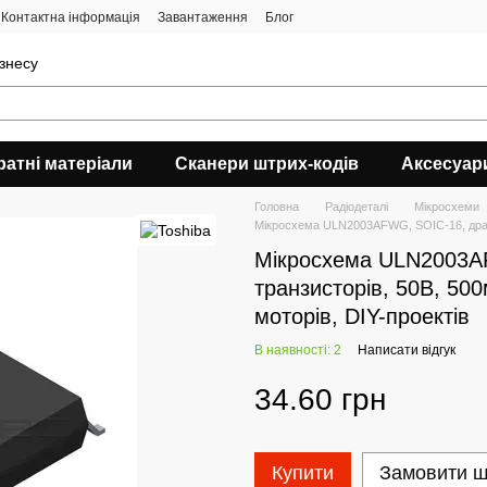
Контактна інформація
Завантаження
Блог
ізнесу
ратні матеріали
Сканери штрих-кодів
Аксесуар
Головна
Радіодеталі
Мікросхеми
Мікросхема ULN2003AFWG, SOIC-16, драйве
Мікросхема ULN2003A
транзисторів, 50В, 500
моторів, DIY-проектів
В наявності: 2
Написати відгук
34.60 грн
Купити
Замовити 