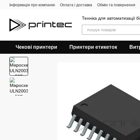
Перейти до основного контенту
Інформація про компанію
Оплата і доставка
Обмін та повернення
Техніка для автоматизації б
Чекові принтери
Принтери етикеток
Вит