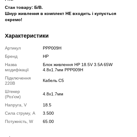
Стан товару: Б/В.
Шнур живлення в комплект НЕ входить і купується
окремо!
Характеристики
Артикул
PPP009H
Бренд
HP
Назва
Блок живлення HP 18.5V 3.5A 65W
модифікації
4.8x1.7мм PPP009H
Підключення
Кабель C5
220В
Штекер
4.8х1.7мм
(Роз'єм)
Напруга, V
18.5
Сила струму, A
3.500
Потужність, W
65.00