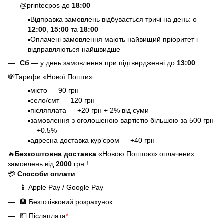
@printecpos до
18:00
▪️Відправка замовлень відбувається тричі на день: о
12:00
,
15:00
та
18:00
▪️Оплачені замовлення мають найвищий пріоритет і
відправляються найшвидше
Сб
— у день замовлення при підтвердженні до
13:00
💸
Тарифи «Нової Пошти»
:
▪️місто — 90 грн
▪️село/смт — 120 грн
▪️післяплата — +20 грн + 2% від суми
▪️замовлення з оголошеною вартістю більшою за 500 грн
— +0.5%
▪️адресна доставка кур’єром — +40 грн
🔥
Безкоштовна доставка
«Новою Поштою» оплачених
замовлень від
2000
грн !
💳
Способи оплати
📱
Apple Pay / Google Pay
🏦
Безготівковий розрахунок
💵
Післяплата
*