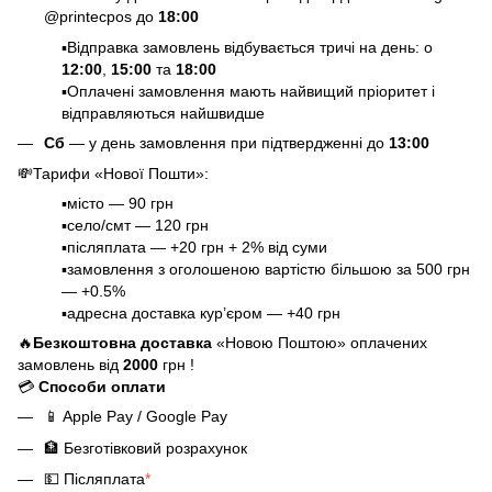
@printecpos до
18:00
▪️Відправка замовлень відбувається тричі на день: о
12:00
,
15:00
та
18:00
▪️Оплачені замовлення мають найвищий пріоритет і
відправляються найшвидше
Сб
— у день замовлення при підтвердженні до
13:00
💸
Тарифи «Нової Пошти»
:
▪️місто — 90 грн
▪️село/смт — 120 грн
▪️післяплата — +20 грн + 2% від суми
▪️замовлення з оголошеною вартістю більшою за 500 грн
— +0.5%
▪️адресна доставка кур’єром — +40 грн
🔥
Безкоштовна доставка
«Новою Поштою» оплачених
замовлень від
2000
грн !
💳
Способи оплати
📱
Apple Pay / Google Pay
🏦
Безготівковий розрахунок
💵
Післяплата
*