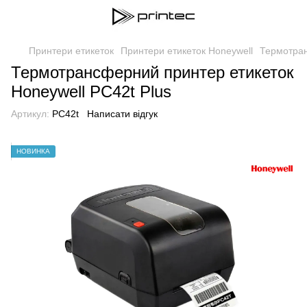
Принтери етикеток
Принтери етикеток Honeywell
Термотран
Термотрансферний принтер етикеток
Honeywell PC42t Plus
Артикул:
PC42t
Написати відгук
НОВИНКА