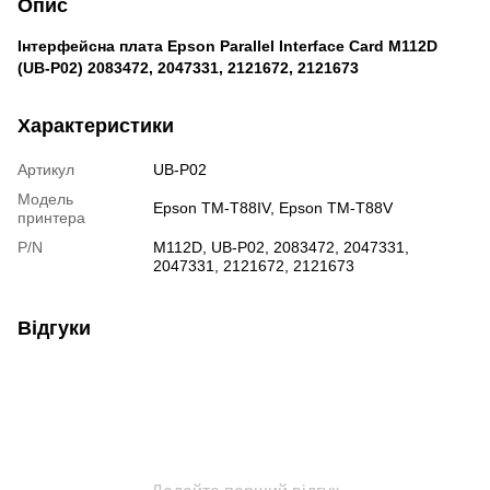
Опис
Інтерфейсна плата Epson Parallel Interface Card M112D
(UB-P02) 2083472, 2047331, 2121672, 2121673
Характеристики
Артикул
UB-P02
Модель
Epson TM-T88IV, Epson TM-T88V
принтера
P/N
M112D, UB-P02, 2083472, 2047331,
2047331, 2121672, 2121673
Відгуки