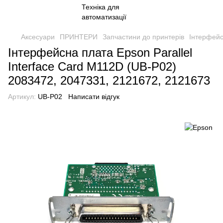
Аксесуари
ПРИНТЕРИ
Запчастини до принтерів
Інтерфейс
Інтерфейсна плата Epson Parallel
Interface Card M112D (UB-P02)
2083472, 2047331, 2121672, 2121673
Артикул:
UB-P02
Написати відгук