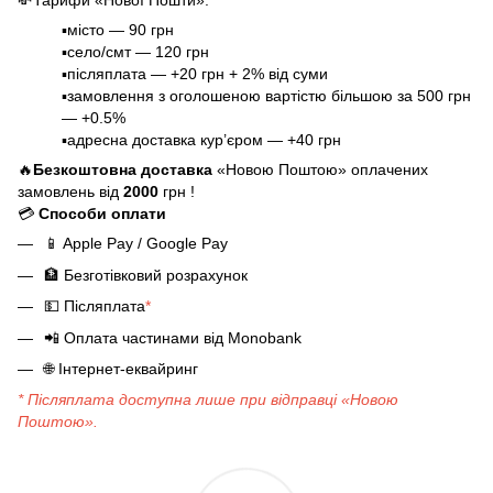
💸
Тарифи «Нової Пошти»
:
▪️місто — 90 грн
▪️село/смт — 120 грн
▪️післяплата — +20 грн + 2% від суми
▪️замовлення з оголошеною вартістю більшою за 500 грн
— +0.5%
▪️адресна доставка кур’єром — +40 грн
🔥
Безкоштовна доставка
«Новою Поштою» оплачених
замовлень від
2000
грн !
💳
Способи оплати
📱
Apple Pay / Google Pay
🏦
Безготівковий розрахунок
💵
Післяплата
*
📲
Оплата частинами від Monobank
🌐
Інтернет-еквайринг
* Післяплата доступна лише при відправці «Новою
Поштою».