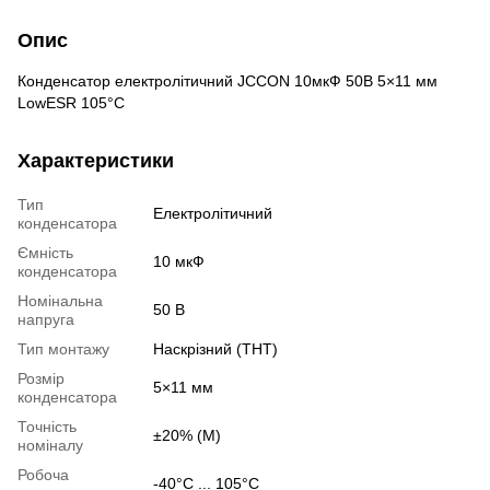
Опис
Конденсатор електролітичний JCCON 10мкФ 50В 5×11 мм
LowESR 105°C
Характеристики
Тип
Електролітичний
конденсатора
Ємність
10 мкФ
конденсатора
Номінальна
50 В
напруга
Тип монтажу
Наскрізний (THT)
Розмір
5×11 мм
конденсатора
Точність
±20% (M)
номіналу
Робоча
-40°C ... 105°C