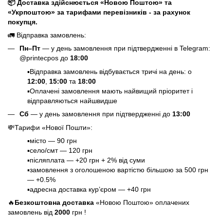
📦 Доставка здійснюється «Новою Поштою» та
«Укрпоштою» за тарифами перевізників - за рахунок
покупця.
🚛 Відправка замовлень:
Пн–Пт
— у день замовлення при підтвердженні в Telegram:
@printecpos до
18:00
▪️Відправка замовлень відбувається тричі на день: о
12:00
,
15:00
та
18:00
▪️Оплачені замовлення мають найвищий пріоритет і
відправляються найшвидше
Сб
— у день замовлення при підтвердженні до
13:00
💸
Тарифи «Нової Пошти»
:
▪️місто — 90 грн
▪️село/смт — 120 грн
▪️післяплата — +20 грн + 2% від суми
▪️замовлення з оголошеною вартістю більшою за 500 грн
— +0.5%
▪️адресна доставка кур’єром — +40 грн
🔥
Безкоштовна доставка
«Новою Поштою» оплачених
замовлень від
2000
грн !