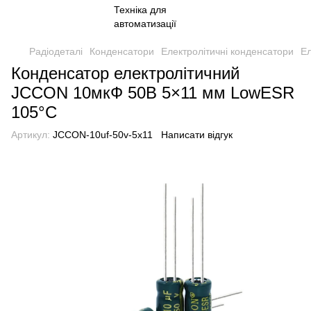
Радіодеталі
Конденсатори
Електролітичні конденсатори
Ел
Конденсатор електролітичний
JCCON 10мкФ 50В 5×11 мм LowESR
105°C
Артикул:
JCCON-10uf-50v-5x11
Написати відгук