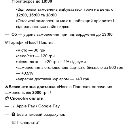
@printecpos до
18:00
▪️Відправка замовлень відбувається тричі на день: о
12:00
,
15:00
та
18:00
▪️Оплачені замовлення мають найвищий пріоритет і
відправляються найшвидше
Сб
— у день замовлення при підтвердженні до
13:00
💸
Тарифи «Нової Пошти»
:
▪️місто — 90 грн
▪️село/смт — 120 грн
▪️післяплата — +20 грн + 2% від суми
▪️замовлення з оголошеною вартістю більшою за 500 грн
— +0.5%
▪️адресна доставка кур’єром — +40 грн
🔥
Безкоштовна доставка
«Новою Поштою» оплачених
замовлень від
2000
грн !
💳
Способи оплати
📱
Apple Pay / Google Pay
🏦
Безготівковий розрахунок
💵
Післяплата
*