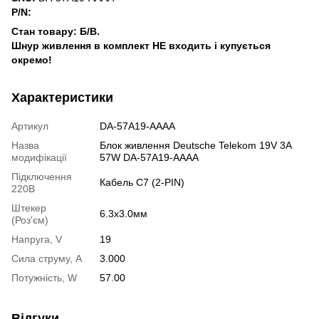
P/N:
Стан товару: Б/В.
Шнур живлення в комплект НЕ входить і купується
окремо!
Характеристики
Артикул
DA-57A19-AAAA
Назва
Блок живлення Deutsche Telekom 19V 3A
модифікації
57W DA-57A19-AAAA
Підключення
Кабель C7 (2-PIN)
220В
Штекер
6.3х3.0мм
(Роз'єм)
Напруга, V
19
Сила струму, A
3.000
Потужність, W
57.00
Відгуки