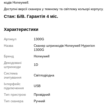
кодів Honeywell.
Доступні версії сканера у темному та світлому кольорі корпусу.
Стан: Б/В. Гарантія 4 міс.
Характеристики
Артикул
1300G
Назва
Сканер штрихкодів Honeywell Hyperion
1300G
Бренд
Honeywell
Декодовані
1D
штрихкоди
Система
Світлодіодна
зчитування
Інтерфейс
USB
підключення
Тип пристрою
Провідний
Тип сканера
Ручний