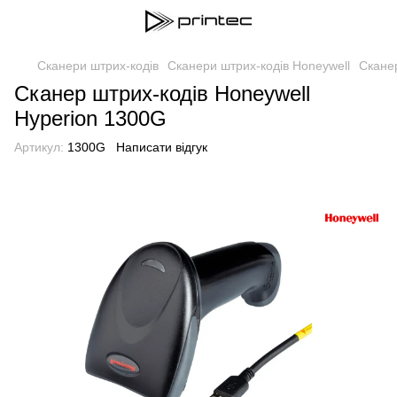
Сканери штрих-кодів
Сканери штрих-кодів Honeywell
Сканер
Сканер штрих-кодів Honeywell
Hyperion 1300G
Артикул:
1300G
Написати відгук