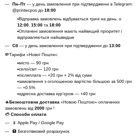
Пн–Пт
— у день замовлення при підтвердженні в Telegram:
@printecpos до
18:00
▪️Відправка замовлень відбувається тричі на день: о
12:00
,
15:00
та
18:00
▪️Оплачені замовлення мають найвищий пріоритет і
відправляються найшвидше
Сб
— у день замовлення при підтвердженні до
13:00
💸
Тарифи «Нової Пошти»
:
▪️місто — 90 грн
▪️село/смт — 120 грн
▪️післяплата — +20 грн + 2% від суми
▪️замовлення з оголошеною вартістю більшою за 500 грн
— +0.5%
▪️адресна доставка кур’єром — +40 грн
🔥
Безкоштовна доставка
«Новою Поштою» оплачених
замовлень від
2000
грн !
💳
Способи оплати
📱
Apple Pay / Google Pay
🏦
Безготівковий розрахунок