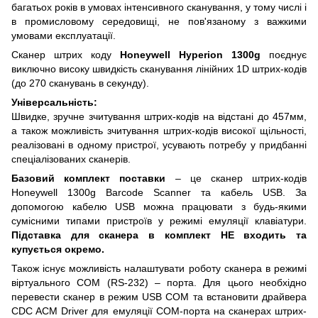
багатьох років в умовах інтенсивного сканування, у тому числі і
в промисловому середовищі, не пов'язаному з важкими
умовами експлуатації.
Сканер штрих коду
Honeywell Hyperion 1300g
поєднує
виключно високу швидкість сканування лінійних 1D штрих-кодів
(до 270 сканувань в секунду).
Універсальність:
Швидке, зручне зчитування штрих-кодів на відстані до 457мм,
а також можливість зчитування штрих-кодів високої щільності,
реалізовані в одному пристрої, усувають потребу у придбанні
спеціалізованих сканерів.
Базовий комплект поставки
– це сканер штрих-кодів
Honeywell 1300g Barcode Scanner та кабель USB. За
допомогою кабелю USB можна працювати з будь-якими
сумісними типами пристроїв у режимі емуляції клавіатури.
Підставка для сканера в комплект НЕ входить та
купується окремо.
Також існує можливість налаштувати роботу сканера в режимі
віртуального COM (RS-232) – порта. Для цього необхідно
перевести сканер в режим USB COM та встановити драйвера
CDC ACM Driver для емуляції COM-порта на сканерах штрих-