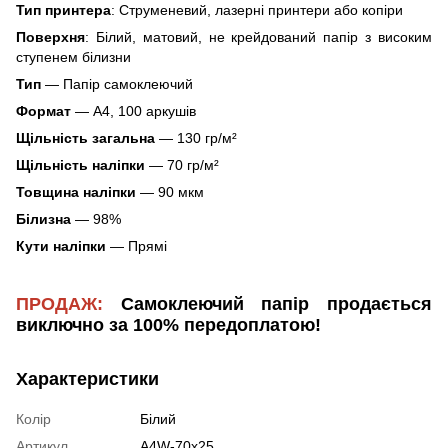
Тип принтера
: Струменевий, лазерні принтери або копіри
Поверхня
: Білий, матовий, не крейдований папір з високим
ступенем білизни
Тип
— Папір самоклеючий
Формат
— А4, 100 аркушів
Щільність загальна
— 130 гр/м²
Щільність наліпки
— 70 гр/м²
Товщина наліпки
— 90 мкм
Білизна
— 98%
Кути наліпки
— Прямі
ПРОДАЖ
:
Самоклеючий папір продається
виключно за 100% передоплатою!
Характеристики
Колір
Білий
Артикул
A4W-70x25