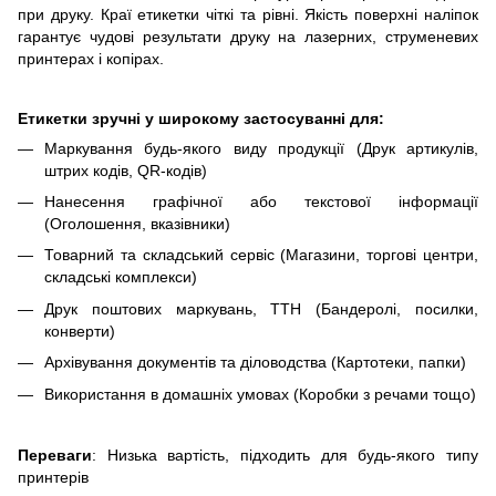
при друку. Краї етикетки чіткі та рівні. Якість поверхні наліпок
гарантує чудові результати друку на лазерних, струменевих
принтерах і копірах.
Етикетки зручні у широкому застосуванні для:
Маркування будь-якого виду продукції (Друк артикулів,
штрих кодів, QR-кодів)
Нанесення графічної або текстової інформації
(Оголошення, вказівники)
Товарний та складський сервіс (Магазини, торгові центри,
складські комплекси)
Друк поштових маркувань, ТТН (Бандеролі, посилки,
конверти)
Архівування документів та діловодства (Картотеки, папки)
Використання в домашніх умовах (Коробки з речами тощо)
Переваги
: Низька вартість, підходить для будь-якого типу
принтерів