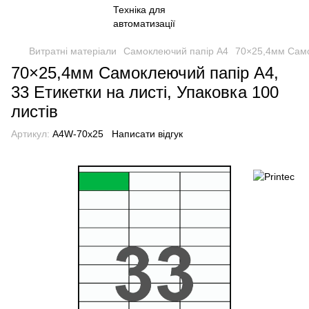
Витратні матеріали
Самоклеючий папір А4
70×25,4мм Самок
70×25,4мм Самоклеючий папір А4,
33 Етикетки на листі, Упаковка 100
листів
Артикул:
A4W-70x25
Написати відгук