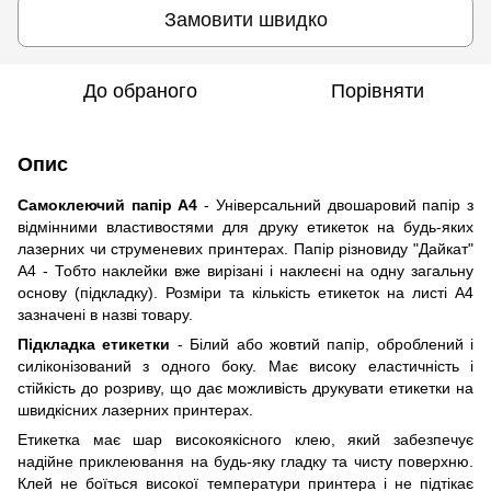
Замовити швидко
До обраного
Порівняти
Опис
Самоклеючий папір А4
- Універсальний двошаровий папір з
відмінними властивостями для друку етикеток на будь-яких
лазерних чи струменевих принтерах. Папір різновиду "Дайкат"
A4 - Тобто наклейки вже вирізані і наклеєні на одну загальну
основу (підкладку). Розміри та кількість етикеток на листі А4
зазначені в назві товару.
Підкладка етикетки
- Білий або жовтий папір, оброблений і
силіконізований з одного боку. Має високу еластичність і
стійкість до розриву, що дає можливість друкувати етикетки на
швидкісних лазерних принтерах.
Етикетка має шар високоякісного клею, який забезпечує
надійне приклеювання на будь-яку гладку та чисту поверхню.
Клей не боїться високої температури принтера і не підтікає