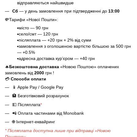
відправляються найшвидше
Сб
— у день замовлення при підтвердженні до
13:00
💸
Тарифи «Нової Пошти»
:
▪️місто — 90 грн
▪️село/смт — 120 грн
▪️післяплата — +20 грн + 2% від суми
▪️замовлення з оголошеною вартістю більшою за 500 грн
— +0.5%
▪️адресна доставка кур’єром — +40 грн
🔥
Безкоштовна доставка
«Новою Поштою» оплачених
замовлень від
2000
грн !
💳
Способи оплати
📱
Apple Pay / Google Pay
🏦
Безготівковий розрахунок
💵
Післяплата
*
📲
Оплата частинами від Monobank
🌐
Інтернет-еквайринг
* Післяплата доступна лише при відправці «Новою
Поштою».