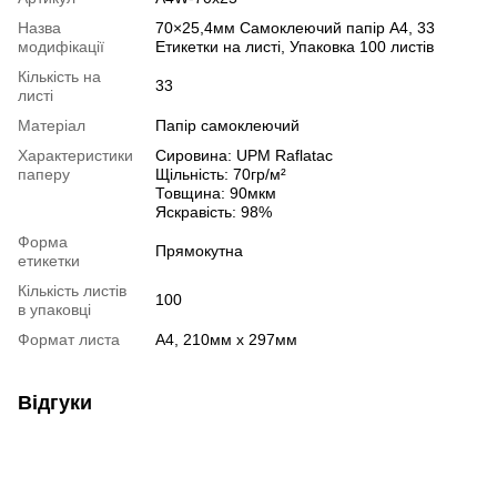
Назва
70×25,4мм Самоклеючий папір А4, 33
модифікації
Етикетки на листі, Упаковка 100 листів
Кількість на
33
листі
Матеріал
Папір самоклеючий
Характеристики
Сировина: UPM Raflatac
паперу
Щільність: 70гр/м²
Товщина: 90мкм
Яскравість: 98%
Форма
Прямокутна
етикетки
Кількість листів
100
в упаковці
Формат листа
А4, 210мм х 297мм
Відгуки