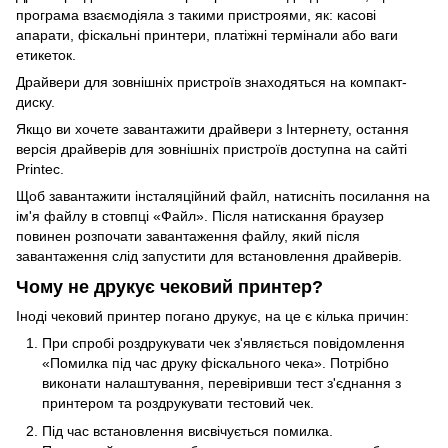
програма взаємодіяла з такими пристроями, як: касові
апарати, фіскальні принтери, платіжні термінали або ваги
етикеток.
Драйвери для зовнішніх пристроїв знаходяться на компакт-
диску.
Якщо ви хочете завантажити драйвери з Інтернету, остання
версія драйверів для зовнішніх пристроїв доступна на сайті
Printec.
Щоб завантажити інсталяційний файл, натисніть посилання на
ім'я файлу в стовпці «Файл». Після натискання браузер
повинен розпочати завантаження файлу, який після
завантаження слід запустити для встановлення драйверів.
Чому не друкує чековий принтер?
Іноді чековий принтер погано друкує, на це є кілька причин:
При спробі роздрукувати чек з'являється повідомлення
«Помилка під час друку фіскального чека». Потрібно
виконати налаштування, перевіривши тест з'єднання з
принтером та роздрукувати тестовий чек.
Під час встановлення висвічується помилка.