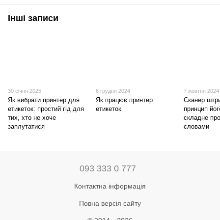
Інші записи
30 січня 2025
6 грудня 2024
7 жовтня 2024
Як вибрати принтер для
Як працює принтер
Сканер штри
етикеток: простий гід для
етикеток
принцип йог
тих, хто не хоче
складне пр
заплутатися
словами
093 333 0 777
Контактна інформація
Повна версія сайту