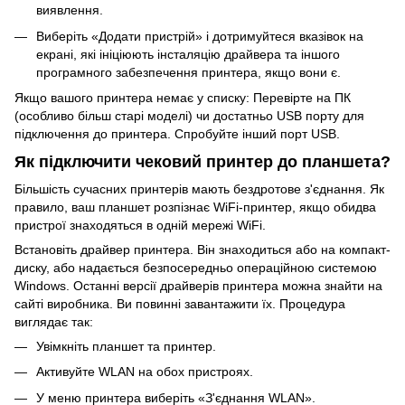
виявлення.
Виберіть «Додати пристрій» і дотримуйтеся вказівок на
екрані, які ініціюють інсталяцію драйвера та іншого
програмного забезпечення принтера, якщо вони є.
Якщо вашого принтера немає у списку: Перевірте на ПК
(особливо більш старі моделі) чи достатньо USB порту для
підключення до принтера. Спробуйте інший порт USB.
Як підключити чековий принтер до планшета?
Більшість сучасних принтерів мають бездротове з'єднання. Як
правило, ваш планшет розпізнає WiFi-принтер, якщо обидва
пристрої знаходяться в одній мережі WiFi.
Встановіть драйвер принтера. Він знаходиться або на компакт-
диску, або надається безпосередньо операційною системою
Windows. Останні версії драйверів принтера можна знайти на
сайті виробника. Ви повинні завантажити їх. Процедура
виглядає так:
Увімкніть планшет та принтер.
Активуйте WLAN на обох пристроях.
У меню принтера виберіть «З'єднання WLAN».