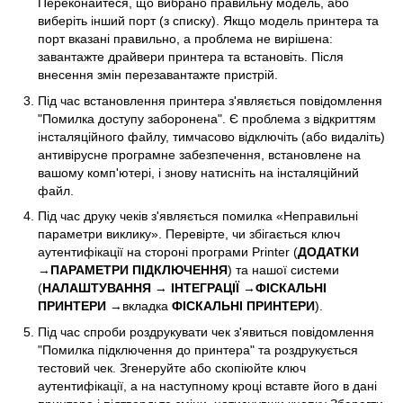
Переконайтеся, що вибрано правильну модель, або
виберіть інший порт (з списку). Якщо модель принтера та
порт вказані правильно, а проблема не вирішена:
завантажте драйвери принтера та встановіть. Після
внесення змін перезавантажте пристрій.
Під час встановлення принтера з'являється повідомлення
"Помилка доступу заборонена". Є проблема з відкриттям
інсталяційного файлу, тимчасово відключіть (або видаліть)
антивірусне програмне забезпечення, встановлене на
вашому комп'ютері, і знову натисніть на інсталяційний
файл.
Під час друку чеків з'являється помилка «Неправильні
параметри виклику». Перевірте, чи збігається ключ
аутентифікації на стороні програми Printer (
ДОДАТКИ
→
ПАРАМЕТРИ ПІДКЛЮЧЕННЯ
) та нашої системи
(
НАЛАШТУВАННЯ
→
ІНТЕГРАЦІЇ
→
ФІСКАЛЬНІ
ПРИНТЕРИ
→вкладка
ФІСКАЛЬНІ ПРИНТЕРИ
).
Під час спроби роздрукувати чек з'явиться повідомлення
"Помилка підключення до принтера" та роздрукується
тестовий чек. Згенеруйте або скопіюйте ключ
аутентифікації, а на наступному кроці вставте його в дані