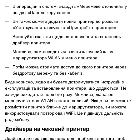
В операційній системі знайдіть «Мережеве оточення» у
розділі «Панель керування».
Ви також можете додати новий принтер до розділів
«Устаткування та звук» та «Пристрої та принтери».
Виконуйте вказівки щодо встановлення та встановіть
драйвер принтера.
Можливо, вам доведеться ввести ключовий ключ
маршрутизатора WLAN у меню принтера.
Потім можна отримати доступ до свого принтера через
бездротову мережу та без кабелів.
Буде корисно, якщо ви будете дотримуватися інструкцій з
експлуатації та встановлення принтера, що додаються. Не
завжди виходить із першого разу. Можливо, діапазон
маршрутизатора WLAN занадто великий. Якщо ви не можете
розмістити принтер ближче до маршрутизатора, ви можете
використовувати повторювач WiFi. Це підвищує дальність
радіозв'язку.
Драйвера на чековий принтер
Драйвери для зовнішніх пристроїв необхідні для того, щоб