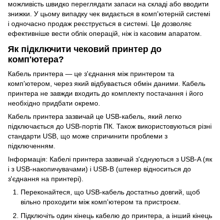
можливість швидко переглядати запаси на складі або вводити
знижки. У цьому випадку чек видається в комп'ютерній системі
і одночасно продаж реєструється в системі. Це дозволяє
ефективніше вести облік операцій, ніж із касовим апаратом.
Як підключити чековий принтер до
комп'ютера?
Кабель принтера — це з'єднання між принтером та
комп'ютером, через який відбувається обмін даними. Кабель
принтера не завжди входить до комплекту постачання і його
необхідно придбати окремо.
Кабель принтера зазвичай це USB-кабель, який легко
підключається до USB-портів ПК. Також використовуються різні
стандарти USB, що може спричинити проблеми з
підключенням.
Інформація: Кабелі принтера зазвичай з'єднуються з USB-A (як
і з USB-накопичувачами) і USB-B (штекер відноситься до
з'єднання на принтері).
Переконайтеся, що USB-кабель достатньо довгий, щоб
вільно проходити між комп'ютером та пристроєм.
Підключіть один кінець кабелю до принтера, а інший кінець