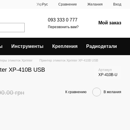
Сравнение
Укр
Рус
Желания
Вход
093 333 0 777
Мой заказ
Перезвонить вам?
ы
Инструменты
Крепления
Радиодетали
еры этикеток Xprinter
Принтер этикеток Xprinter XP-410B USB
nter XP-410B USB
Артикул
XP-410B-U
90.00 грн
К сравнению
В желания