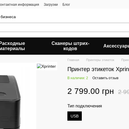
онтактная информация
Загрузки
Блог
 бизнеса
Расходные
Сканеры штрих-
Аксессуар
материалы
кодов
Главная
Принтеры этикеток
Принт
Принтер этикеток Xpri
В наличии: 2
Оставить отзыв
2 799.00 грн
2 9
Тип подключения
USB