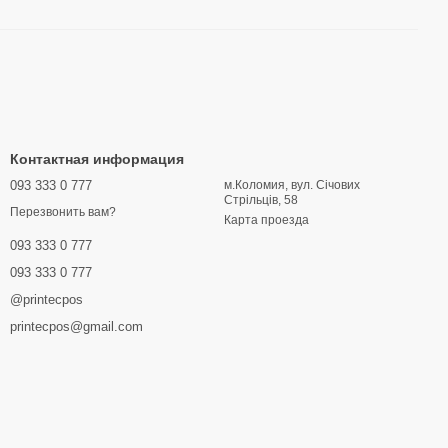
Контактная информация
093 333 0 777
м.Коломия, вул. Січових
Стрільців, 58
Перезвонить вам?
Карта проезда
093 333 0 777
093 333 0 777
@printecpos
printecpos@gmail.com