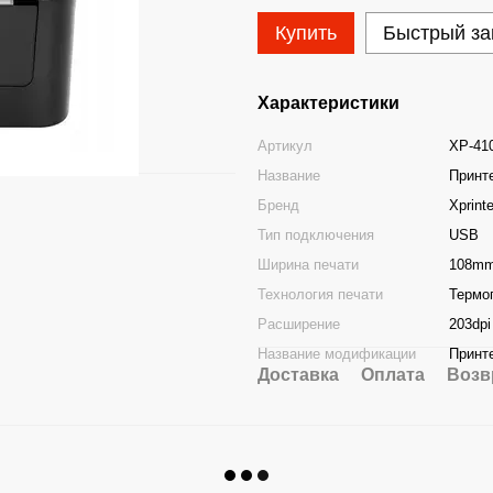
Купить
Быстрый за
Характеристики
Артикул
XP-41
Название
Принте
Бренд
Xprinte
Тип подключения
USB
Ширина печати
108m
Технология печати
Термо
Расширение
203dpi
Название модификации
Принте
Доставка
Оплата
Возв