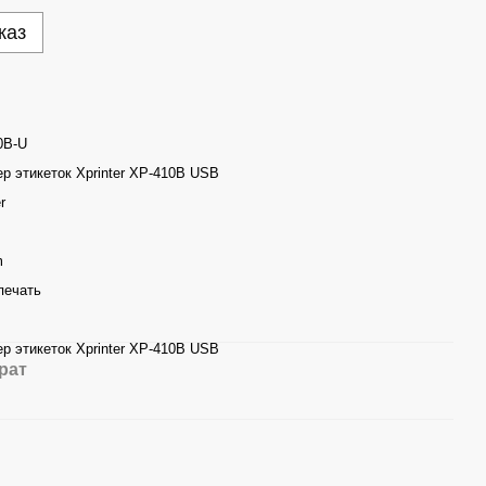
каз
0B-U
р этикеток Xprinter XP-410B USB
r
m
печать
р этикеток Xprinter XP-410B USB
рат