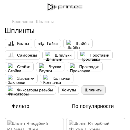
Крепления
Шплинты
Шплинты
Болты
Гайки
Шайбы
Саморезы
Шпильки
Проставки
Стойки
Втулки
Прокладки
Заклепки
Колпачки
Фиксаторы резьбы
Хомуты
Шплинты
Фильтр
По популярности