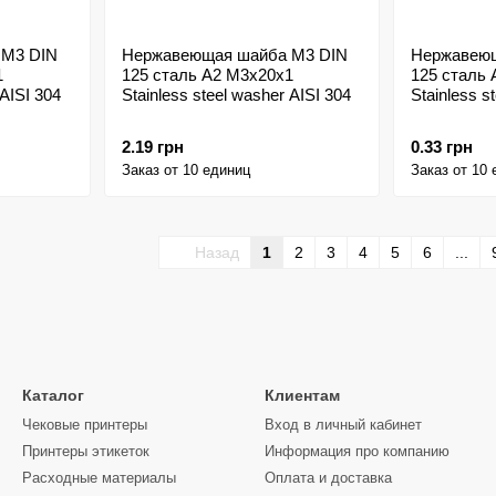
 M3 DIN
Нержавеющая шайба M3 DIN
Нержавеющ
1
125 сталь A2 M3x20x1
125 сталь 
 AISI 304
Stainless steel washer AISI 304
Stainless s
2.19 грн
0.33 грн
Заказ от 10 единиц
Заказ от 10
Назад
1
2
3
4
5
6
...
Каталог
Клиентам
Чековые принтеры
Вход в личный кабинет
Принтеры этикеток
Информация про компанию
Расходные материалы
Оплата и доставка