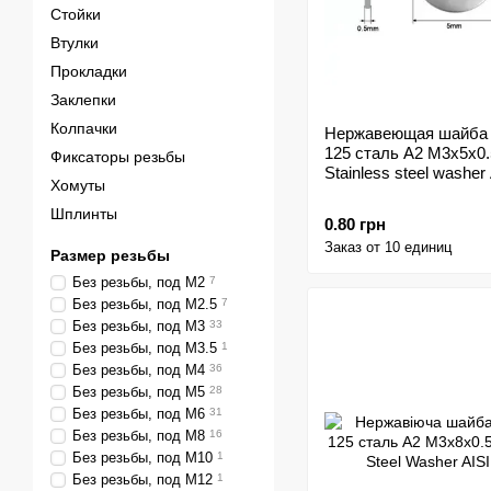
Стойки
Втулки
Прокладки
Заклепки
Колпачки
Нержавеющая шайба
125 сталь A2 M3x5x0.
Фиксаторы резьбы
Stainless steel washer
Хомуты
Шплинты
0.80 грн
Заказ от 10 единиц
Размер резьбы
Без резьбы, под М2
7
Без резьбы, под М2.5
7
Без резьбы, под М3
33
Без резьбы, под М3.5
1
Без резьбы, под М4
36
Без резьбы, под М5
28
Без резьбы, под М6
31
Без резьбы, под М8
16
Без резьбы, под М10
1
Без резьбы, под М12
1