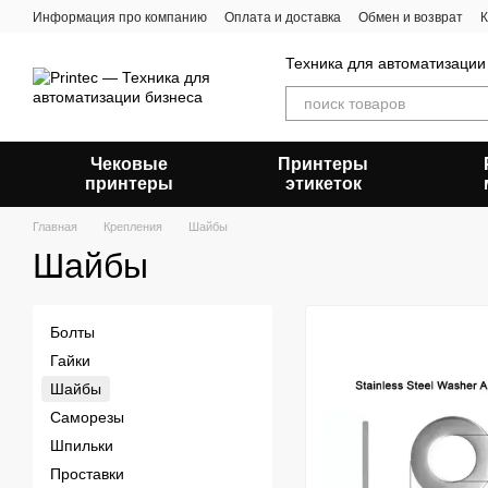
Перейти к основному контенту
Информация про компанию
Оплата и доставка
Обмен и возврат
К
Техника для автоматизации
Чековые
Принтеры
принтеры
этикеток
Главная
Крепления
Шайбы
Шайбы
Болты
Гайки
Шайбы
Саморезы
Шпильки
Проставки