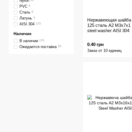
Nylon
PVC
4
Сталь
8
Латунь
3
Нержавеющая шайба
AISI 304
125
125 сталь A2 M3x7x1 
steel washer AISI 304
Наличие
В наличии
131
0.40 грн
Ожидается поставка
30
Заказ от 10 единиц