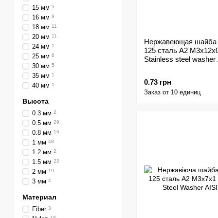
15 мм
5
16 мм
9
18 мм
11
20 мм
11
Нержавеющая шайба
24 мм
1
125 сталь A2 M3x12x0
25 мм
6
Stainless steel washer
30 мм
5
35 мм
1
0.73 грн
40 мм
1
Заказ от 10 единиц
Высота
0.3 мм
2
0.5 мм
29
0.8 мм
16
1 мм
48
1.2 мм
2
1.5 мм
22
2 мм
19
3 мм
4
Материал
Fiber
3
18