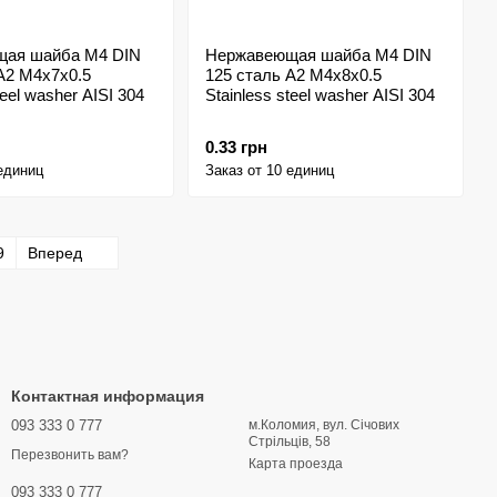
ая шайба M4 DIN
Нержавеющая шайба M4 DIN
A2 M4x7x0.5
125 сталь A2 M4x8x0.5
teel washer AISI 304
Stainless steel washer AISI 304
0.33 грн
 единиц
Заказ от 10 единиц
9
Вперед
Контактная информация
093 333 0 777
м.Коломия, вул. Січових
Стрільців, 58
Перезвонить вам?
Карта проезда
093 333 0 777