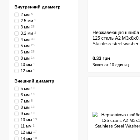
Внутренний диаметр
2 мм
5
2.5 мм
5
3 мм
28
Нержавеющая шайба
3.2 мм
2
125 сталь A2 M3x8x0.
4 мм
33
Stainless steel washer
5 мм
25
6 мм
28
0.33 грн
8 мм
14
10 мм
1
Заказ от 10 единиц
12 мм
1
Внешний диаметр
5 мм
10
6 мм
10
7 мм
8
8 мм
13
9 мм
10
10 мм
13
11 мм
1
12 мм
17
14 мм
10