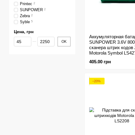
Printec
2
SUNPOWER
2
Zebra
2
Syble
5
Цена, грн
Аккумуляторная бата
От Цена, грн
До Цена, грн
OK
SUNPOWER 3.6V 800
сканера штрих кодов 
Motorola Symbol LS42
LI4278, DS6878
405.00 грн
−20%