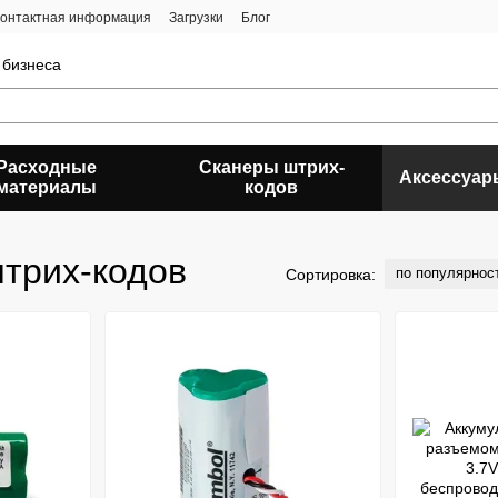
онтактная информация
Загрузки
Блог
 бизнеса
Расходные
Сканеры штрих-
Аксессуар
материалы
кодов
штрих-кодов
по популярнос
Сортировка: