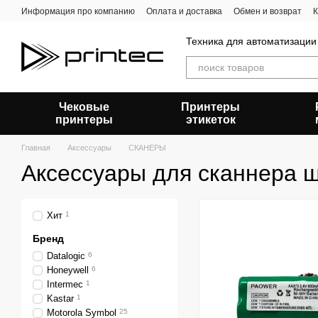
Перейти к основному контенту
Информация про компанию
Оплата и доставка
Обмен и возврат
К
Техника для автоматизации
Чековые
Принтеры
принтеры
этикеток
Главная
Аксессуары
СКАНЕРЫ
Аксессуары для сканнера 
Хит
1
Бренд
Datalogic
6
Honeywell
6
Intermec
1
Kastar
1
Motorola Symbol
25