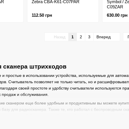
AR
Zebra CBA-K61-C07PAR
Symbol / Z
C09ZAR
112.50 грн
630.00 грн
Назад
1
2
3
Вперед
я сканера штрихкодов
 и простые в использовании устройства, используемые для автома
дов. Считыватель позволяет не только читать, но и расшифровыв
лагодаря своей простоте и удобству считыватели используются пра
к продаж и обслуживания.
ие сканером еще более удобным и продуктивным вы можете купить
 базу для радиосканера. Также те, кто работал с беспроводным ск
 на разряженной батарее устройство не будет функционировать. Д
роблему.