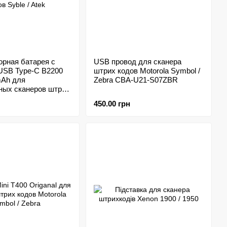
орная батарея с
USB провод для сканера
USB Type-C B2200
штрих кодов Motorola Symbol /
mAh для
Zebra CBA-U21-S07ZBR
ных сканеров штрих
 / Atek
450.00 грн