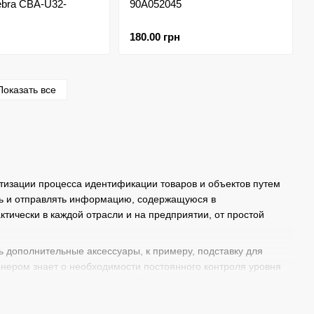
ebra CBA-U32-
90A052045
180.00 грн
Показать все
тизации процесса идентификации товаров и объектов путем
ать и отправлять информацию, содержащуюся в
ктически в каждой отрасли и на предприятии, от простой
 дополнительные аксессуары, к примеру, подставку для
анером знает о необходимости постоянного контроля уровня
ополнительная аккумуляторная батарея для сканнера