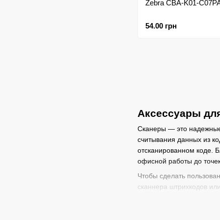
Zebra CBA-K01-C07P
54.00 грн
Аксессуары дл
Сканеры — это надежные
считывания данных из ко
отсканированном коде. Б
офисной работы до точе
Чтобы сделать пользован
сканнера штрихкодов или
заряда батареи, так как
штрихкодов решает эту п