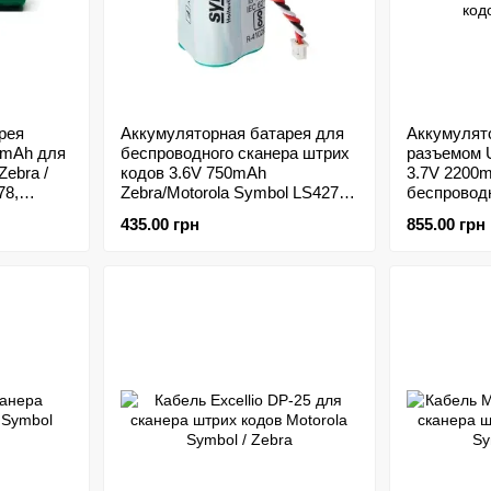
рея
Аккумуляторная батарея для
Аккумулят
mAh для
беспроводного сканера штрих
разъемом 
Zebra /
кодов 3.6V 750mAh
3.7V 2200
78,
Zebra/Motorola Symbol LS4278,
беспровод
LI4278, DS6878
кодов Syble
435.00 грн
855.00 грн