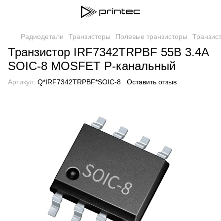
Радиодетали
Транзисторы
Полевые транзисторы
Транзис
Транзистор IRF7342TRPBF 55В 3.4А
SOIC-8 MOSFET P-канальный
Артикул:
Q*IRF7342TRPBF*SOIC-8
Оставить отзыв