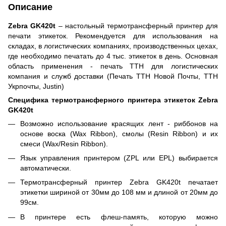
Описание
Zebra GK420t
– настольный термотрансферный принтер для
печати этикеток. Рекомендуется для использования на
складах, в логистических компаниях, производственных цехах,
где необходимо печатать до 4 тыс. этикеток в день. Основная
область применения - печать ТТН для логистических
компания и служб доставки (Печать ТТН Новой Почты, ТТН
Укрпочты, Justin)
Специфика термотрансферного принтера этикеток Zebra
GK420t
Возможно использование красящих лент - риббонов на
основе воска (Wax Ribbon), смолы (Resin Ribbon) и их
смеси (Wax/Resin Ribbon).
Язык управления принтером (ZPL или EPL) выбирается
автоматически.
Термотрансферный принтер Zebra GK420t печатает
этикетки шириной от 30мм до 108 мм и длиной от 20мм до
99см.
В принтере есть флеш-память, которую можно