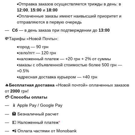
▪️Отправка заказов осуществляется трижды в день: в
12:00
,
15:00
и
18:00
▪️Оплаченные заказы имеют наивысший приоритет и
отправляются в первую очередь
Сб
— в день заказа при подтверждении до
13:00
💸Тарифы «Новой Почты»:
▪️город — 90 грн
▪️село/пгт — 120 грн
▪️наложенный платеж — +20 грн + 2% от суммы
▪️заказы с объявленной стоимостью более 500 грн —
+0.5%
▪️адресная доставка курьером — +40 грн
🔥
Бесплатная доставка
«Новой почтой» оплаченных заказов
от
2000
грн!
💳
Способы оплаты
📱
Apple Pay / Google Pay
🏦
Безналичный расчет
💵
Наложенный платеж
*
📲
Оплата частями от Monobank