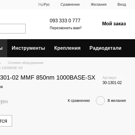
Сравнение
Укр
Рус
Желания
Вход
093 333 0 777
Мой заказ
Перезвонить вам?
ы
Инструменты
Крепления
Радиодетали
а
Сетевое оборудование
m 1000BASE-SX
-1301-02 MMF 850nm 1000BASE-SX
Артикул
30-1301-02
ыв
грн
К сравнению
В желания
тся