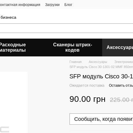
онтактная информация
Загрузки
Блог
 бизнеса
Расходные
Сканеры штрих-
Аксессуар
материалы
кодов
Главная
Аксессуары
Электроник
SFP модуль Cisco 30-1301-02 MMF 850n
SFP модуль Cisco 30
Ожидается поставка
Оставить отз
90.00 грн
225.00 
Сообщить, когда появи