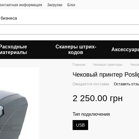
онтактная информация
Загрузки
Блог
 бизнеса
Расходные
Сканеры штрих-
Аксессуар
материалы
кодов
Главная
Чековые принтеры
Чеков
Чековый принтер Posl
Ожидается поставка
Оставить отз
2 250.00 грн
Тип подключения
USB