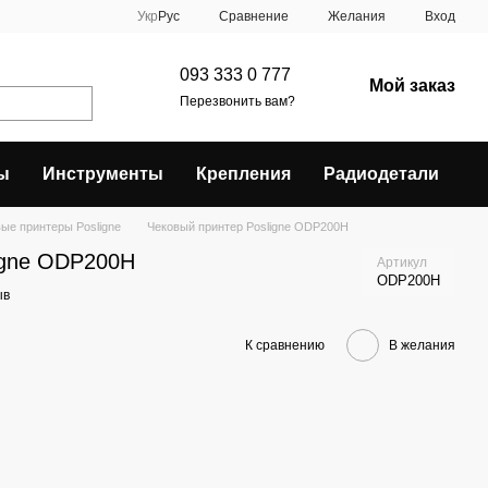
Сравнение
Укр
Рус
Желания
Вход
093 333 0 777
Мой заказ
Перезвонить вам?
ы
Инструменты
Крепления
Радиодетали
ые принтеры Posligne
Чековый принтер Posligne ODP200H
igne ODP200H
Артикул
ODP200H
ыв
К сравнению
В желания