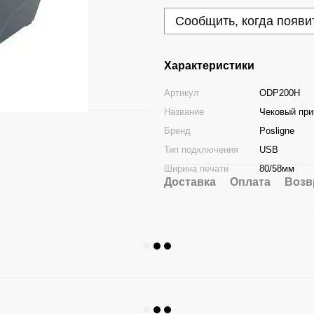
Сообщить, когда появи
Характеристики
Артикул
ODP200H
Название
Чековый при
Бренд
Posligne
Тип подключения
USB
Ширина печати
80/58мм
Доставка
Оплата
Возв