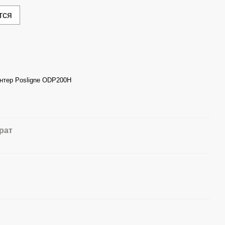
тся
нтер Posligne ODP200H
рат