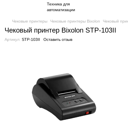
Чековые принтеры
Чековые принтеры Bixolon
Чековый прин
Чековый принтер Bixolon STP-103II
Артикул:
STP-103II
Оставить отзыв