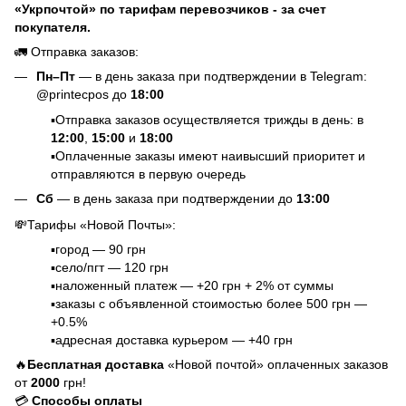
«Укрпочтой» по тарифам перевозчиков - за счет
покупателя.
🚛 Отправка заказов:
Пн–Пт
— в день заказа при подтверждении в Telegram:
@printecpos до
18:00
▪️Отправка заказов осуществляется трижды в день: в
12:00
,
15:00
и
18:00
▪️Оплаченные заказы имеют наивысший приоритет и
отправляются в первую очередь
Сб
— в день заказа при подтверждении до
13:00
💸Тарифы «Новой Почты»:
▪️город — 90 грн
▪️село/пгт — 120 грн
▪️наложенный платеж — +20 грн + 2% от суммы
▪️заказы с объявленной стоимостью более 500 грн —
+0.5%
▪️адресная доставка курьером — +40 грн
🔥
Бесплатная доставка
«Новой почтой» оплаченных заказов
от
2000
грн!
💳
Способы оплаты