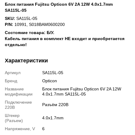
Блок питания Fujitsu Opticon 6V 2A 12W 4.0x1.7mm
SA115L-05
SKU:
SA115L-05
P/N:
10991, S018BAM0600200
Состояние товара: Б/У.
Кабель питания в комплект НЕ входит и приобретается
отдельно!
Характеристики
Артикул
SA115L-05
Бренд
Opticon
Название
Блок питания Fujitsu Opticon 6V 2A 12W
модификации
4.0x1.7mm SA115L-05
Подключение
Разъём 220В
220В
Штекер
4.0х1.7mm
(Разъем)
Напряжение, V
6