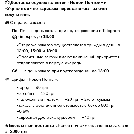
📦 Доставка осуществляется «Новой Почтой» и
«Укрпочтой» по тарифам перевозчиков - за счет
покупателя.
🚛 Отправка заказов:
Пн–Пт
— в день заказа при подтверждении в Telegram:
@printecpos до
18:00
▪️Отправка заказов осуществляется трижды в день: в
12:00
,
15:00
и
18:00
▪️Оплаченные заказы имеют наивысший приоритет и
отправляются в первую очередь
Сб
— в день заказа при подтверждении до
13:00
💸Тарифы «Новой Почты»:
▪️город — 90 грн
▪️село/пгт — 120 грн
▪️наложенный платеж — +20 грн + 2% от суммы
▪️заказы с объявленной стоимостью более 500 грн —
+0.5%
▪️адресная доставка курьером — +40 грн
🔥
Бесплатная доставка
«Новой почтой» оплаченных заказов
от
2000
грн!