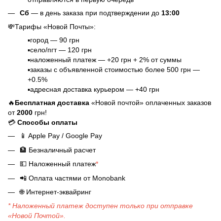
Сб
— в день заказа при подтверждении до
13:00
💸Тарифы «Новой Почты»:
▪️город — 90 грн
▪️село/пгт — 120 грн
▪️наложенный платеж — +20 грн + 2% от суммы
▪️заказы с объявленной стоимостью более 500 грн —
+0.5%
▪️адресная доставка курьером — +40 грн
🔥
Бесплатная доставка
«Новой почтой» оплаченных заказов
от
2000
грн!
💳
Способы оплаты
📱
Apple Pay / Google Pay
🏦
Безналичный расчет
💵
Наложенный платеж
*
📲
Оплата частями от Monobank
🌐
Интернет-эквайринг
* Наложенный платеж доступен только при отправке
«Новой Почтой».