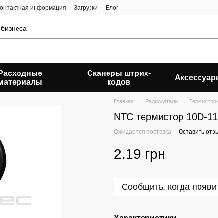
онтактная информация
Загрузки
Блог
 бизнеса
Расходные
Сканеры штрих-
Аксессуар
материалы
кодов
Главная
Радиодетали
Термистор
NTC термистор 10D-11
Ожидается поставка
Оставить отз
2.19 грн
Сообщить, когда появи
Характеристики