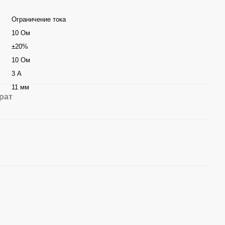
Ограничение тока
10 Ом
±20%
10 Ом
3 А
11 мм
рат