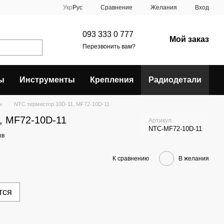
Сравнение
Укр
Рус
Желания
Вход
093 333 0 777
Мой заказ
Перезвонить вам?
ы
Инструменты
Крепления
Радиодетали
ы
NTC термистор 10D-11, MF72-10D-11
, MF72-10D-11
Артикул
NTC-MF72-10D-11
ыв
К сравнению
В желания
тся