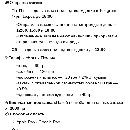
🚛 Отправка заказов:
Пн–Пт
— в день заказа при подтверждении в Telegram:
@printecpos до
18:00
▪️Отправка заказов осуществляется трижды в день: в
12:00
,
15:00
и
18:00
▪️Оплаченные заказы имеют наивысший приоритет и
отправляются в первую очередь
Сб
— в день заказа при подтверждении до
13:00
💸Тарифы «Новой Почты»:
▪️город — 90 грн
▪️село/пгт — 120 грн
▪️наложенный платеж — +20 грн + 2% от суммы
▪️заказы с объявленной стоимостью более 500 грн —
+0.5%
▪️адресная доставка курьером — +40 грн
🔥
Бесплатная доставка
«Новой почтой» оплаченных заказов
от
2000
грн!
💳
Способы оплаты
📱
Apple Pay / Google Pay