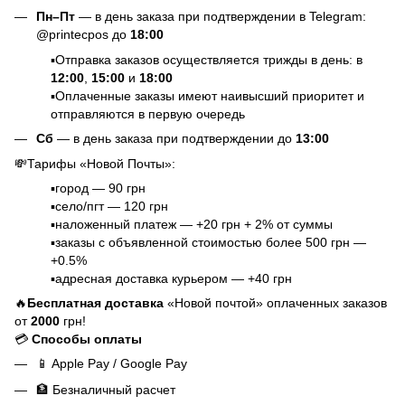
Пн–Пт
— в день заказа при подтверждении в Telegram:
@printecpos до
18:00
▪️Отправка заказов осуществляется трижды в день: в
12:00
,
15:00
и
18:00
▪️Оплаченные заказы имеют наивысший приоритет и
отправляются в первую очередь
Сб
— в день заказа при подтверждении до
13:00
💸Тарифы «Новой Почты»:
▪️город — 90 грн
▪️село/пгт — 120 грн
▪️наложенный платеж — +20 грн + 2% от суммы
▪️заказы с объявленной стоимостью более 500 грн —
+0.5%
▪️адресная доставка курьером — +40 грн
🔥
Бесплатная доставка
«Новой почтой» оплаченных заказов
от
2000
грн!
💳
Способы оплаты
📱
Apple Pay / Google Pay
🏦
Безналичный расчет