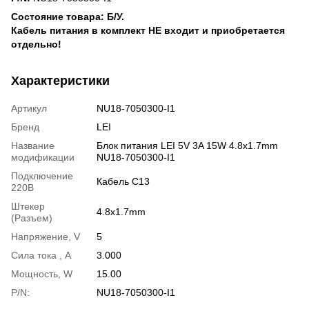
Состояние товара: Б/У.
Кабель питания в комплект НЕ входит и приобретается
отдельно!
Характеристики
Артикул
NU18-7050300-I1
Бренд
LEI
Название
Блок питания LEI 5V 3A 15W 4.8x1.7mm
модификации
NU18-7050300-I1
Подключение
Кабель С13
220В
Штекер
4.8х1.7mm
(Разъем)
Напряжение, V
5
Сила тока , A
3.000
Мощность, W
15.00
P/N:
NU18-7050300-I1