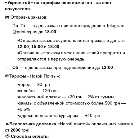
«Укрпочтой» по тарифам перевозчиков - за счет
покупателя.
🚛 Отправка заказов:
Пн–Пт
— в день заказа при подтверждении в Telegram:
@printecpos до
18:00
▪️Отправка заказов осуществляется трижды в день: в
12:00
,
15:00
и
18:00
▪️Оплаченные заказы имеют наивысший приоритет и
отправляются в первую очередь
Сб
— в день заказа при подтверждении до
13:00
💸Тарифы «Новой Почты»:
▪️город — 90 грн
▪️село/пгт — 120 грн
▪️наложенный платеж — +20 грн + 2% от суммы
▪️заказы с объявленной стоимостью более 500 грн —
+0.5%
▪️адресная доставка курьером — +40 грн
🔥
Бесплатная доставка
«Новой почтой» оплаченных заказов
от
2000
грн!
💳
Способы оплаты