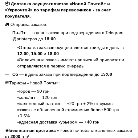
📦 Доставка осуществляется «Новой Почтой» и
«Укрпочтой» по тарифам перевозчиков - за счет
покупателя.
🚛 Отправка заказов:
Пн–Пт
— в день заказа при подтверждении в Telegram:
@printecpos до
18:00
▪️Отправка заказов осуществляется трижды в день: в
12:00
,
15:00
и
18:00
▪️Оплаченные заказы имеют наивысший приоритет и
отправляются в первую очередь
Сб
— в день заказа при подтверждении до
13:00
💸Тарифы «Новой Почты»:
▪️город — 90 грн
▪️село/пгт — 120 грн
▪️наложенный платеж — +20 грн + 2% от суммы
▪️заказы с объявленной стоимостью более 500 грн —
+0.5%
▪️адресная доставка курьером — +40 грн
🔥
Бесплатная доставка
«Новой почтой» оплаченных заказов
от
2000
грн!