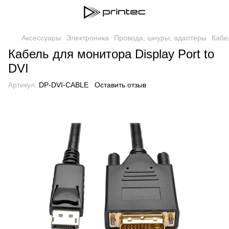
Аксессуары
Электроника
Провода, шнуры, адаптеры
Кабе
Кабель для монитора Display Port to
DVI
Артикул:
DP-DVI-CABLE
Оставить отзыв