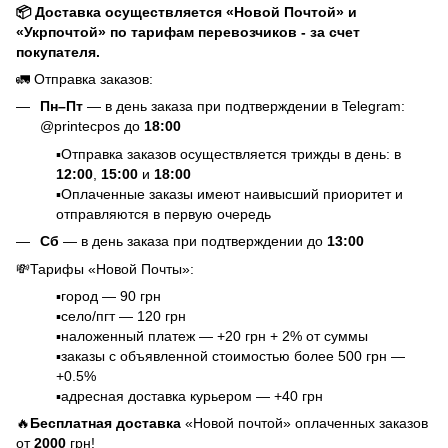
📦 Доставка осуществляется «Новой Почтой» и
«Укрпочтой» по тарифам перевозчиков - за счет
покупателя.
🚛 Отправка заказов:
Пн–Пт
— в день заказа при подтверждении в Telegram:
@printecpos до
18:00
▪️Отправка заказов осуществляется трижды в день: в
12:00
,
15:00
и
18:00
▪️Оплаченные заказы имеют наивысший приоритет и
отправляются в первую очередь
Сб
— в день заказа при подтверждении до
13:00
💸Тарифы «Новой Почты»:
▪️город — 90 грн
▪️село/пгт — 120 грн
▪️наложенный платеж — +20 грн + 2% от суммы
▪️заказы с объявленной стоимостью более 500 грн —
+0.5%
▪️адресная доставка курьером — +40 грн
🔥
Бесплатная доставка
«Новой почтой» оплаченных заказов
от
2000
грн!