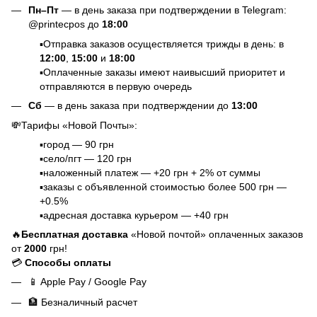
Пн–Пт
— в день заказа при подтверждении в Telegram:
@printecpos до
18:00
▪️Отправка заказов осуществляется трижды в день: в
12:00
,
15:00
и
18:00
▪️Оплаченные заказы имеют наивысший приоритет и
отправляются в первую очередь
Сб
— в день заказа при подтверждении до
13:00
💸Тарифы «Новой Почты»:
▪️город — 90 грн
▪️село/пгт — 120 грн
▪️наложенный платеж — +20 грн + 2% от суммы
▪️заказы с объявленной стоимостью более 500 грн —
+0.5%
▪️адресная доставка курьером — +40 грн
🔥
Бесплатная доставка
«Новой почтой» оплаченных заказов
от
2000
грн!
💳
Способы оплаты
📱
Apple Pay / Google Pay
🏦
Безналичный расчет