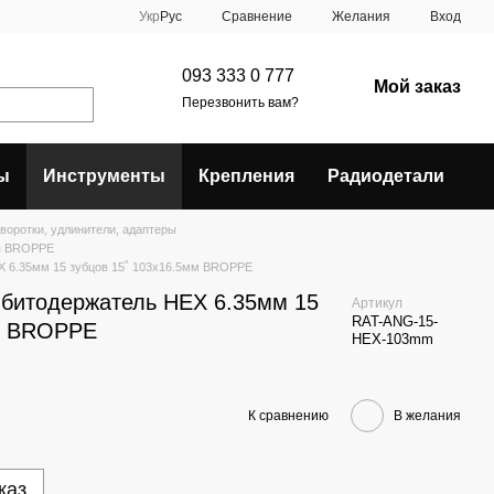
Сравнение
Укр
Рус
Желания
Вход
093 333 0 777
Мой заказ
Перезвонить вам?
ы
Инструменты
Крепления
Радиодетали
 воротки, удлинители, адаптеры
ры BROPPE
EX 6.35мм 15 зубцов 15˚ 103x16.5мм BROPPE
" битодержатель HEX 6.35мм 15
Артикул
RAT-ANG-15-
мм BROPPE
HEX-103mm
К сравнению
В желания
каз