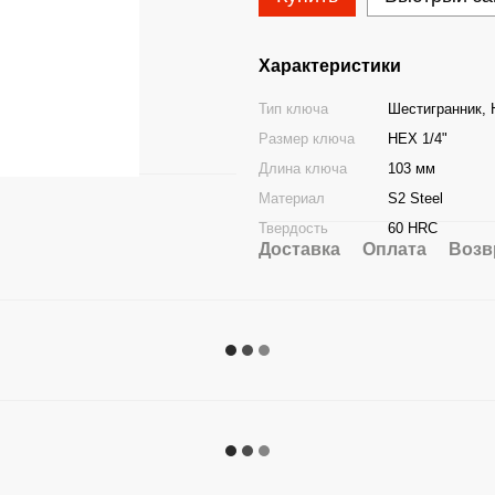
Характеристики
Тип ключа
Шестигранник,
Размер ключа
HEX 1/4"
Длина ключа
103 мм
Материал
S2 Steel
Твердость
60 HRC
Доставка
Оплата
Возв