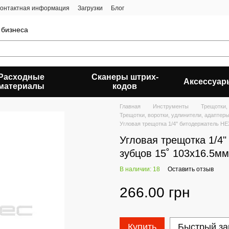
онтактная информация
Загрузки
Блог
 бизнеса
Расходные
Сканеры штрих-
Аксессуар
материалы
кодов
Главная
Инструменты
Трещотки,
Трещотки, воротки, удлинители, адапте
Угловая трещотка 1/4" битодержатель H
Угловая трещотка 1/4
зубцов 15˚ 103x16.5
В наличии: 18
Оставить отзыв
266.00 грн
Купить
Быстрый за