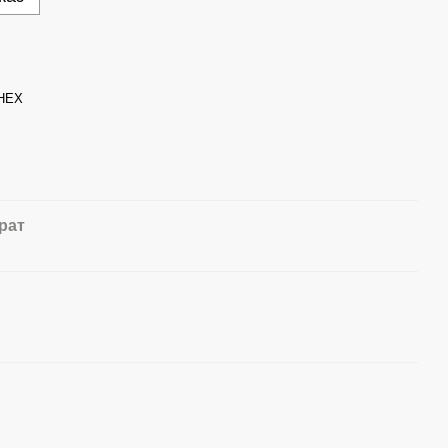
 HEX
рат