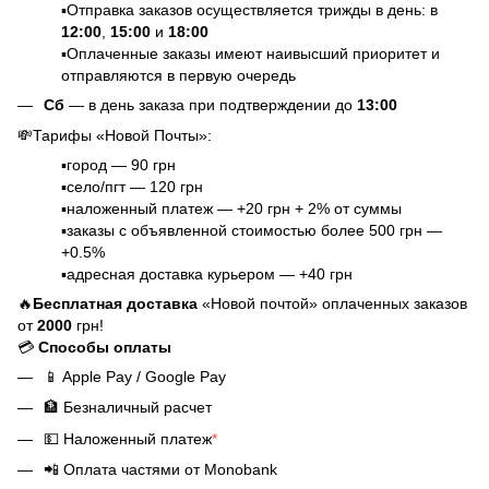
▪️Отправка заказов осуществляется трижды в день: в
12:00
,
15:00
и
18:00
▪️Оплаченные заказы имеют наивысший приоритет и
отправляются в первую очередь
Сб
— в день заказа при подтверждении до
13:00
💸Тарифы «Новой Почты»:
▪️город — 90 грн
▪️село/пгт — 120 грн
▪️наложенный платеж — +20 грн + 2% от суммы
▪️заказы с объявленной стоимостью более 500 грн —
+0.5%
▪️адресная доставка курьером — +40 грн
🔥
Бесплатная доставка
«Новой почтой» оплаченных заказов
от
2000
грн!
💳
Способы оплаты
📱
Apple Pay / Google Pay
🏦
Безналичный расчет
💵
Наложенный платеж
*
📲
Оплата частями от Monobank