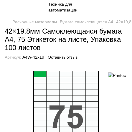
Расходные материалы
Бумага самоклеющаяся А4
42×19,8
42×19,8мм Самоклеющаяся бумага
А4, 75 Этикеток на листе, Упаковка
100 листов
Артикул:
A4W-42x19
Оставить отзыв