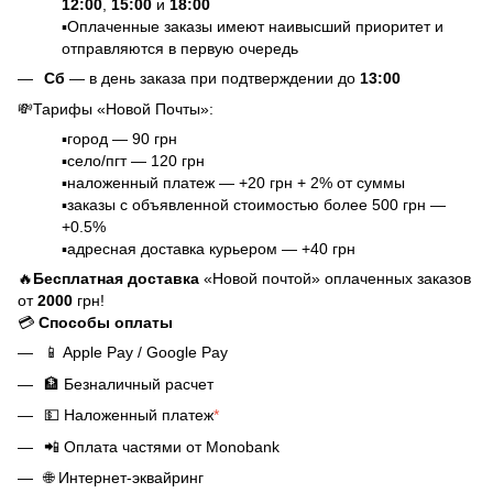
12:00
,
15:00
и
18:00
▪️Оплаченные заказы имеют наивысший приоритет и
отправляются в первую очередь
Сб
— в день заказа при подтверждении до
13:00
💸Тарифы «Новой Почты»:
▪️город — 90 грн
▪️село/пгт — 120 грн
▪️наложенный платеж — +20 грн + 2% от суммы
▪️заказы с объявленной стоимостью более 500 грн —
+0.5%
▪️адресная доставка курьером — +40 грн
🔥
Бесплатная доставка
«Новой почтой» оплаченных заказов
от
2000
грн!
💳
Способы оплаты
📱
Apple Pay / Google Pay
🏦
Безналичный расчет
💵
Наложенный платеж
*
📲
Оплата частями от Monobank
🌐
Интернет-эквайринг