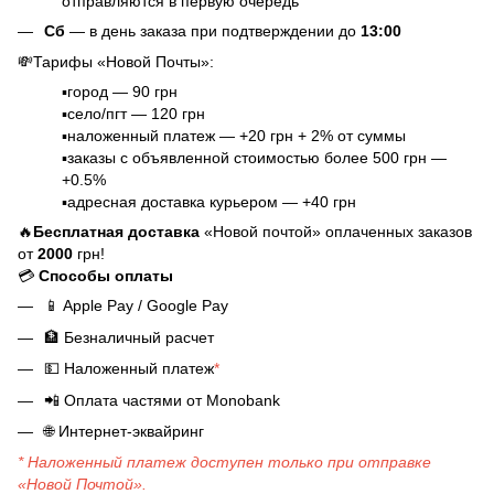
отправляются в первую очередь
Сб
— в день заказа при подтверждении до
13:00
💸Тарифы «Новой Почты»:
▪️город — 90 грн
▪️село/пгт — 120 грн
▪️наложенный платеж — +20 грн + 2% от суммы
▪️заказы с объявленной стоимостью более 500 грн —
+0.5%
▪️адресная доставка курьером — +40 грн
🔥
Бесплатная доставка
«Новой почтой» оплаченных заказов
от
2000
грн!
💳
Способы оплаты
📱
Apple Pay / Google Pay
🏦
Безналичный расчет
💵
Наложенный платеж
*
📲
Оплата частями от Monobank
🌐
Интернет-эквайринг
* Наложенный платеж доступен только при отправке
«Новой Почтой».