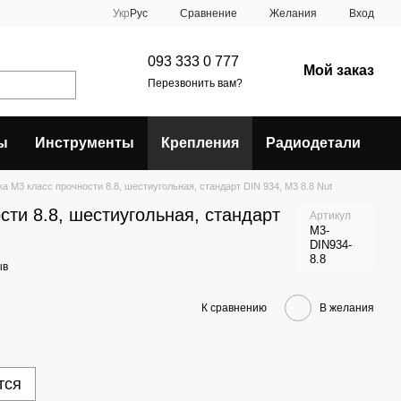
Сравнение
Укр
Рус
Желания
Вход
093 333 0 777
Мой заказ
Перезвонить вам?
ы
Инструменты
Крепления
Радиодетали
ка М3 класс прочности 8.8, шестиугольная, стандарт DIN 934, M3 8.8 Nut
сти 8.8, шестиугольная, стандарт
Артикул
M3-
DIN934-
8.8
ыв
К сравнению
В желания
тся