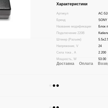
Характеристики
Артикул
AC-S2
Бренд
SONY
Название модификации
Блок 
Подключение 220В
Кабель
Штекер (Разъем)
5.5x2
Напряжение, V
24
Сила тока , A
2.200
Мощность, W
53.00
Доставка
Оплата
Возв