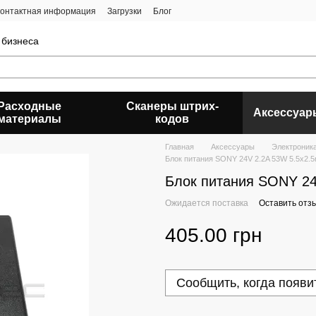
онтактная информация
Загрузки
Блог
 бизнеса
Расходные
Сканеры штрих-
Аксессуар
материалы
кодов
Главная
Аксессуары
Электроник
Блок питания SONY 24V 2.2A 53W 5.5x2.
Блок питания SONY 24
Ожидается поставка
Оставить отз
405.00 грн
Сообщить, когда появи