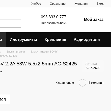
Сравнение
Укр
Рус
Желания
Вход
093 333 0 777
Мой заказ
Перезвонить вам?
ы
Инструменты
Крепления
Радиодетали
а
Блоки питания
Блоки питания SONY
5mm AC-S2425
V 2.2A 53W 5.5x2.5mm AC-S2425
Артикул
AC-S2425
ыв
К сравнению
В желания
тся