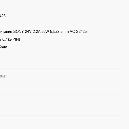
425
питания SONY 24V 2.2A 53W 5.5x2.5mm AC-S2425
 С7 (2-PIN)
.5mm
рат